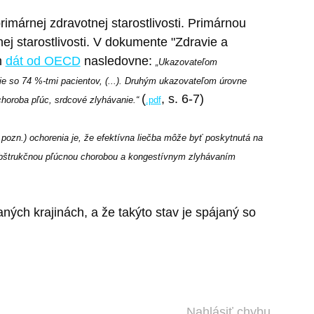
imárnej zdravotnej starostlivosti. Primárnou
ej starostlivosti. V dokumente "Zdravie a
m
dát od OECD
nasledovne:
„Ukazovateľom
šie so 74 %-tmi pacientov, (...). Druhým ukazovateľom úrovne
(
, s. 6-7)
 choroba pľúc, srdcové zlyhávanie.“
.pdf
, pozn.) ochorenia je, že efektívna liečba môže byť poskytnutá na
u obštrukčnou pľúcnou chorobou a kongestívnym zlyhávaním
ných krajinách, a že takýto stav je spájaný so
Nahlásiť chybu