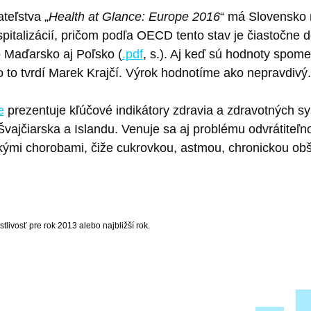
teľstva „
Health at Glance: Europe 2016
“ má Slovensko 
spitalizácií, pričom podľa OECD tento stav je čiastočne
lo Maďarsko aj Poľsko (
.pdf
, s.). Aj keď sú hodnoty spome
 to tvrdí Marek Krajčí. Výrok hodnotíme ako nepravdivý.
e
prezentuje kľúčové indikátory zdravia a zdravotných sy
vajčiarska a Islandu. Venuje sa aj problému odvrátiteľnos
ickými chorobami, čiže cukrovkou, astmou, chronickou 