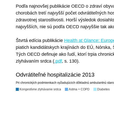
Podľa najnovšej publikácie OECD o zdraví obyva
chorobách tretí najvyšší počet odvrátiteľných ho
zdravotnej starostlivosti. Horší výsledok dosiah
najvyšších, nie sú podľa OECD najvyššie tak ako
Štvrtá edícia publikácie
Health at Glance: Europ
piatich kandidátskych krajínách do EÚ, Nórska, Š
Tých OECD definuje ako ľudí, ktorí trpia chron
zlyhávaním srdca (
.pdf
, s. 130).