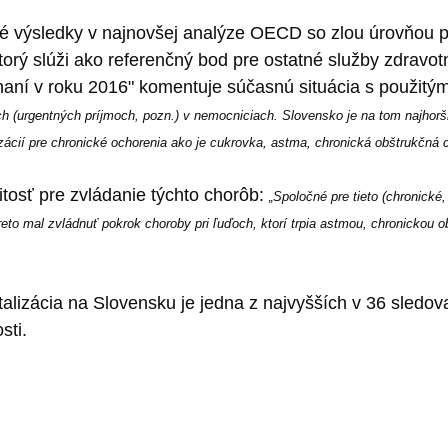
lé výsledky v najnovšej analýze OECD so zlou úrovňou pr
torý slúži ako referenčný bod pre ostatné služby zdravotn
aní v roku 2016" komentuje súčasnú situácia s použitý
och (urgentných príjmoch, pozn.) v nemocniciach. Slovensko je na tom najhor
alizácií pre chronické ochorenia ako je cukrovka, astma, chronická obštrukčná
ežitosť pre zvládanie týchto chorôb:
„Spoločné pre tieto (chronické
reto mal zvládnuť pokrok choroby pri ľuďoch, ktorí trpia astmou, chronicko
lizácia na Slovensku je jedna z najvyšších v 36 sledova
sti.