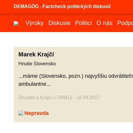
DEMAGÓG - Factcheck politických diskusií
Výroky
Diskusie
Politici
O nás
Podpo
Marek Krajčí
Hnutie Slovensko
...máme (Slovensko, pozn.) najvyššiu odvrátiteľn
ambulantne...
Drucker a Krajcí v O5M12 - 18.09.2017
Nepravda