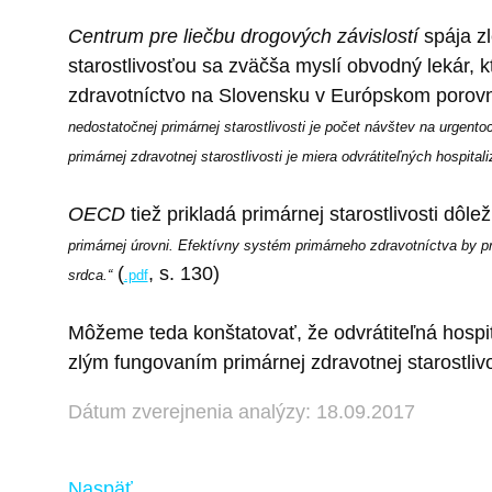
Centrum pre liečbu drogových závislostí
spája z
starostlivosťou sa zväčša myslí obvodný lekár, k
zdravotníctvo na Slovensku v Európskom porovn
nedostatočnej primárnej starostlivosti je počet návštev na urgent
primárnej zdravotnej starostlivosti je miera odvrátiteľných hospit
OECD
tiež prikladá primárnej starostlivosti dôl
primárnej úrovni. Efektívny systém primárneho zdravotníctva by p
(
, s. 130)
srdca.“
.pdf
Môžeme teda konštatovať, že odvrátiteľná hospita
zlým fungovaním primárnej zdravotnej starostlivo
Dátum zverejnenia analýzy: 18.09.2017
Naspäť