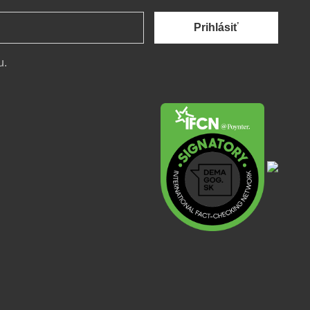
Prihlásiť
u.