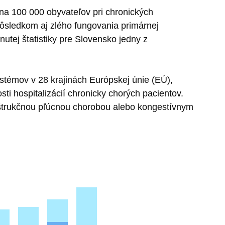
na 100 000 obyvateľov pri chronických
 dôsledkom aj zlého fungovania primárnej
nutej štatistiky pre Slovensko jedny z
stémov v 28 krajinách Európskej únie (EÚ),
ti hospitalizácií chronicky chorých pacientov.
obštrukčnou pľúcnou chorobou alebo kongestívnym