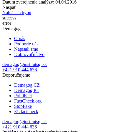
Dátum zverejnenia analýzy: 04.04.2016
Naspäť
Nahlásiť chybu
success
error
Demagog
O nás
Podporte nás
Napísali sme
Dobrovoľníctvo
demagog@institutsgi.sk
+421 910 444 636
Doporučujeme
Demagog CZ
Demagog PL
PolitiFact
FactCheck.org
StopFake
EUfactcheck
demagog@institutsgi.sk
+421 910 444 636