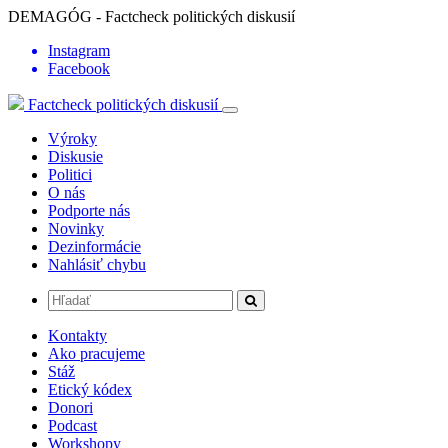
DEMAGÓG - Factcheck politických diskusií
Instagram
Facebook
Factcheck politických diskusií
Výroky
Diskusie
Politici
O nás
Podporte nás
Novinky
Dezinformácie
Nahlásiť chybu
Kontakty
Ako pracujeme
Stáž
Etický kódex
Donori
Podcast
Workshopy