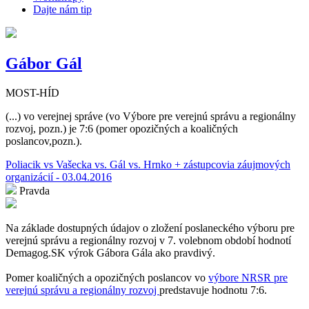
Dajte nám tip
Gábor Gál
MOST-HÍD
(...) vo verejnej správe (vo Výbore pre verejnú správu a regionálny
rozvoj, pozn.) je 7:6 (pomer opozičných a koaličných
poslancov,pozn.).
Poliacik vs Vašecka vs. Gál vs. Hrnko + zástupcovia záujmových
organizácií - 03.04.2016
Pravda
Na základe dostupných údajov o zložení poslaneckého výboru pre
verejnú správu a regionálny rozvoj v 7. volebnom období hodnotí
Demagog.SK výrok Gábora Gála ako pravdivý.
Pomer koaličných a opozičných poslancov vo
výbore NRSR pre
verejnú správu a regionálny rozvoj
predstavuje hodnotu 7:6.