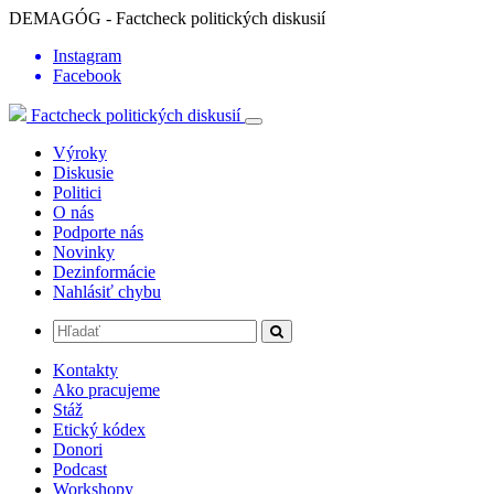
DEMAGÓG - Factcheck politických diskusií
Instagram
Facebook
Factcheck politických diskusií
Výroky
Diskusie
Politici
O nás
Podporte nás
Novinky
Dezinformácie
Nahlásiť chybu
Kontakty
Ako pracujeme
Stáž
Etický kódex
Donori
Podcast
Workshopy