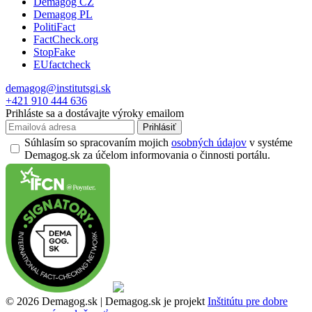
Demagog CZ
Demagog PL
PolitiFact
FactCheck.org
StopFake
EUfactcheck
demagog@institutsgi.sk
+421 910 444 636
Prihláste sa a dostávajte výroky emailom
Prihlásiť
Súhlasím so spracovaním mojich
osobných údajov
v systéme
Demagog.sk za účelom informovania o činnosti portálu.
© 2026 Demagog.sk | Demagog.sk je projekt
Inštitútu pre dobre