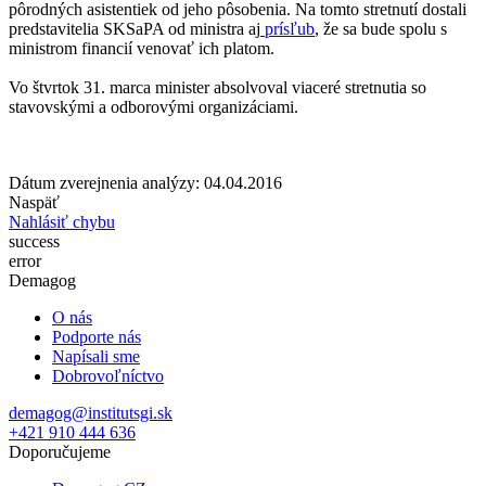
pôrodných asistentiek od jeho pôsobenia. Na tomto stretnutí dostali
predstavitelia SKSaPA od ministra aj
prísľub
, že sa bude spolu s
ministrom financií venovať ich platom.
Vo štvrtok 31. marca minister absolvoval viaceré stretnutia so
stavovskými a odborovými organizáciami.
Dátum zverejnenia analýzy: 04.04.2016
Naspäť
Nahlásiť chybu
success
error
Demagog
O nás
Podporte nás
Napísali sme
Dobrovoľníctvo
demagog@institutsgi.sk
+421 910 444 636
Doporučujeme