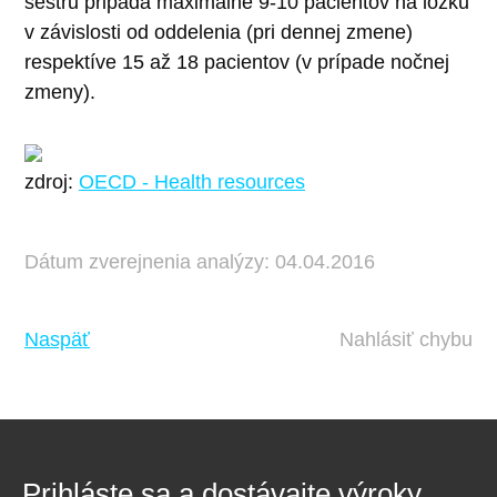
sestru pripadá maximálne 9-10 pacientov na lôžku
v závislosti od oddelenia (pri dennej zmene)
respektíve 15 až 18 pacientov (v prípade nočnej
zmeny).
zdroj:
OECD - Health resources
Dátum zverejnenia analýzy: 04.04.2016
Naspäť
Nahlásiť chybu
Prihláste sa a dostávajte výroky