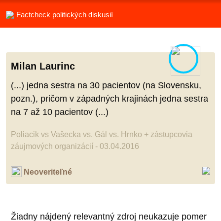
Factcheck politických diskusií
Milan Laurinc
(...) jedna sestra na 30 pacientov (na Slovensku,
pozn.), pričom v západných krajinách jedna sestra
na 7 až 10 pacientov (...)
Poliacik vs Vašecka vs. Gál vs. Hrnko + zástupcovia
záujmových organizácií - 03.04.2016
Neoveriteľné
Žiadny nájdený relevantný zdroj neukazuje pomer