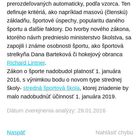
prerozdeľovaných automaticky, podľa vzorca. Ten
definuje kritériá, ako napríklad masovú (členskú)
základňu, športové úspechy, popularitu daného
športu a ďalšie faktory. Do tvorby nového zákona,
ktorého návrh prednieslo ministerstvo školstva, sa
zapojili i známe osobnosti športu, ako športová
strelkyňa Dana Barteková či hokejový obranca
Richard Lintner
.
Zákon o športe nadobudol platnosť 1. januára
2016, s výnimkou bodu o novom type strednej
školy-
stredná športová škola
, ktorej zriadenie by
malo nadobudnúť účinnosť 1. januára 2019.
Dátum zverejnenia analýzy: 29.01.2016
Naspäť
Nahlásiť chybu