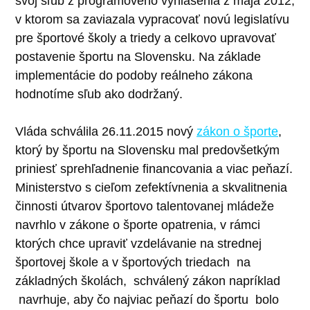
svoj sľub z programového vyhlásenia z mája 2012,
v ktorom sa zaviazala vypracovať novú legislatívu
pre športové školy a triedy a celkovo upravovať
postavenie športu na Slovensku. Na základe
implementácie do podoby reálneho zákona
hodnotíme sľub ako dodržaný.
Vláda schválila 26.11.2015 nový
zákon o športe
,
ktorý by športu na Slovensku mal predovšetkým
priniesť sprehľadnenie financovania a viac peňazí.
Ministerstvo s cieľom zefektívnenia a skvalitnenia
činnosti útvarov športovo talentovanej mládeže
navrhlo v zákone o športe opatrenia, v rámci
ktorých chce upraviť vzdelávanie na strednej
športovej škole a v športových triedach na
základných školách, schválený zákon napríklad
navrhuje, aby čo najviac peňazí do športu bolo