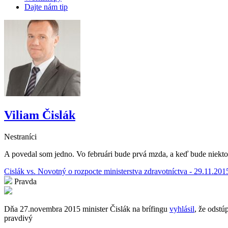
Dajte nám tip
Viliam Čislák
Nestraníci
A povedal som jedno. Vo februári bude prvá mzda, a keď bude niekto m
Cislák vs. Novotný o rozpocte ministerstva zdravotníctva - 29.11.201
Pravda
Dňa 27.novembra 2015 minister Čislák na brífingu
vyhlásil
, že odstú
pravdivý