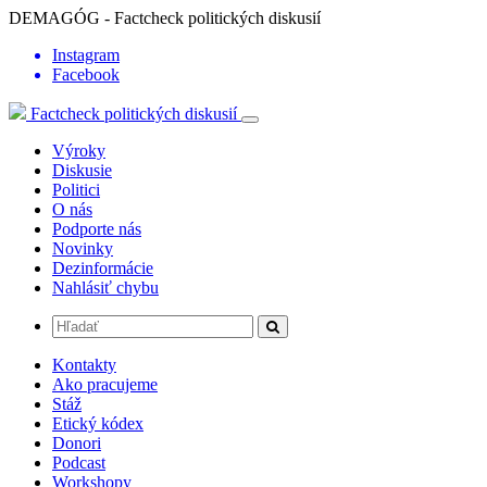
DEMAGÓG - Factcheck politických diskusií
Instagram
Facebook
Factcheck politických diskusií
Výroky
Diskusie
Politici
O nás
Podporte nás
Novinky
Dezinformácie
Nahlásiť chybu
Kontakty
Ako pracujeme
Stáž
Etický kódex
Donori
Podcast
Workshopy