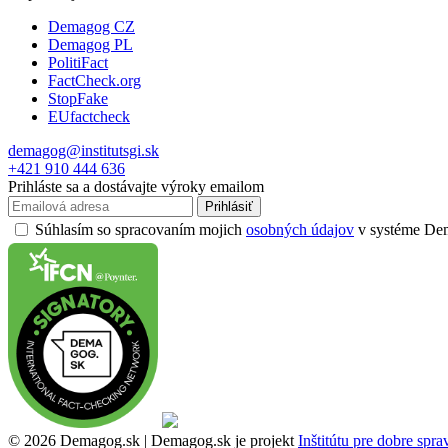
Demagog CZ
Demagog PL
PolitiFact
FactCheck.org
StopFake
EUfactcheck
demagog@institutsgi.sk
+421 910 444 636
Prihláste sa a dostávajte výroky emailom
Prihlásiť
Súhlasím so spracovaním mojich
osobných údajov
v systéme Dema
© 2026 Demagog.sk | Demagog.sk je projekt
Inštitútu pre dobre spr