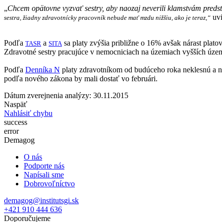
„
Chcem opätovne vyzvať sestry, aby naozaj neverili klamstvám predst
uvi
sestra, žiadny zdravotnícky pracovník nebude mať mzdu nižšiu, ako je teraz,“
Podľa
a
sa platy zvýšia približne o 16% avšak nárast plato
TASR
SITA
Zdravotné sestry pracujúce v nemocniciach na územiach vyšších úze
Podľa
Denníka N
platy zdravotníkom od budúceho roka neklesnú a na 
podľa nového zákona by mali dostať vo februári.
Dátum zverejnenia analýzy: 30.11.2015
Naspäť
Nahlásiť chybu
success
error
Demagog
O nás
Podporte nás
Napísali sme
Dobrovoľníctvo
demagog@institutsgi.sk
+421 910 444 636
Doporučujeme