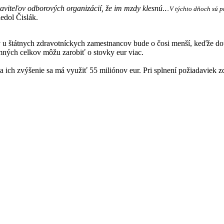
aviteľov odborových organizácií, že im mzdy klesnú
..
..V týchto dňoch sú 
edol Čislák.
v u štátnych zdravotníckych zamestnancov bude o čosi menší, keďže dot
mných celkov môžu zarobiť o stovky eur viac.
ich zvýšenie sa má využiť 55 miliónov eur. Pri splnení požiadaviek zd