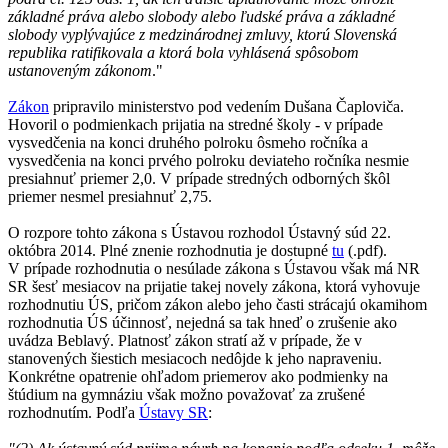
základné práva alebo slobody alebo ľudské práva a základné
slobody vyplývajúce z medzinárodnej zmluvy, ktorú Slovenská
republika ratifikovala a ktorá bola vyhlásená spôsobom
ustanoveným zákonom
."
Zákon
pripravilo ministerstvo pod vedením Dušana Čaploviča.
Hovoril o podmienkach prijatia na stredné školy - v prípade
vysvedčenia na konci druhého polroku ôsmeho ročníka a
vysvedčenia na konci prvého polroku deviateho ročníka nesmie
presiahnuť priemer 2,0. V prípade stredných odborných škôl
priemer nesmel presiahnuť 2,75.
O rozpore tohto zákona s Ústavou rozhodol Ústavný súd 22.
októbra 2014. Plné znenie rozhodnutia je dostupné
tu
(.pdf).
V prípade rozhodnutia o nesúlade zákona s Ústavou však má NR
SR šesť mesiacov na prijatie takej novely zákona, ktorá vyhovuje
rozhodnutiu ÚS, pričom zákon alebo jeho časti strácajú okamihom
rozhodnutia ÚS účinnosť, nejedná sa tak hneď o zrušenie ako
uvádza Beblavý. Platnosť zákon stratí až v prípade, že v
stanovených šiestich mesiacoch nedôjde k jeho napraveniu.
Konkrétne opatrenie ohľadom priemerov ako podmienky na
štúdium na gymnáziu však možno považovať za zrušené
rozhodnutím. Podľa
Ústavy SR
: