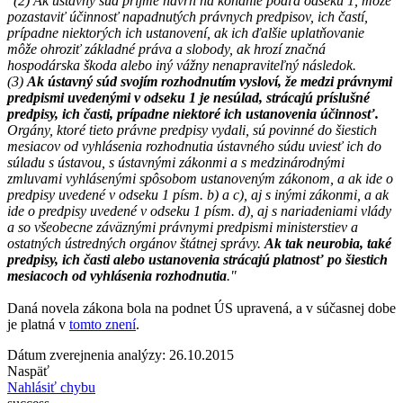
"(2) Ak ústavný súd prijme návrh na konanie podľa odseku 1, môže
pozastaviť účinnosť napadnutých právnych predpisov, ich častí,
prípadne niektorých ich ustanovení, ak ich ďalšie uplatňovanie
môže ohroziť základné práva a slobody, ak hrozí značná
hospodárska škoda alebo iný vážny nenapraviteľný následok.
(3)
Ak ústavný súd svojím rozhodnutím vysloví, že medzi právnymi
predpismi uvedenými v odseku 1 je nesúlad, strácajú príslušné
predpisy, ich časti, prípadne niektoré ich ustanovenia účinnosť.
Orgány, ktoré tieto právne predpisy vydali, sú povinné do šiestich
mesiacov od vyhlásenia rozhodnutia ústavného súdu uviesť ich do
súladu s ústavou, s ústavnými zákonmi a s medzinárodnými
zmluvami vyhlásenými spôsobom ustanoveným zákonom, a ak ide o
predpisy uvedené v odseku 1 písm. b) a c), aj s inými zákonmi, a ak
ide o predpisy uvedené v odseku 1 písm. d), aj s nariadeniami vlády
a so všeobecne záväznými právnymi predpismi ministerstiev a
ostatných ústredných orgánov štátnej správy.
Ak tak neurobia, také
predpisy, ich časti alebo ustanovenia strácajú platnosť po šiestich
mesiacoch od vyhlásenia rozhodnutia
."
Daná novela zákona bola na podnet ÚS upravená, a v súčasnej dobe
je platná v
tomto znení
.
Dátum zverejnenia analýzy: 26.10.2015
Naspäť
Nahlásiť chybu