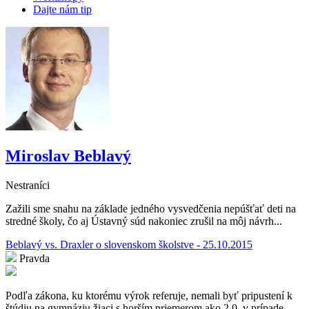
Dajte nám tip
Miroslav Beblavý
Nestraníci
Zažili sme snahu na základe jedného vysvedčenia nepúšťať deti na
stredné školy, čo aj Ústavný súd nakoniec zrušil na môj návrh...
Beblavý vs. Draxler o slovenskom školstve - 25.10.2015
Pravda
Podľa zákona, ku ktorému výrok referuje, nemali byť pripustení k
štúdiu na gymnáziu žiaci s horším priemerom ako 2,0, v prípade