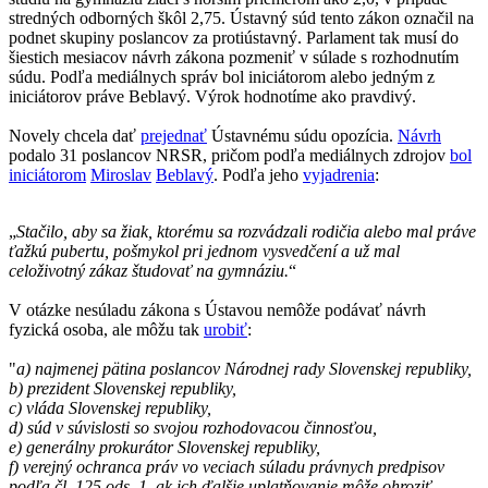
stredných odborných škôl 2,75. Ústavný súd tento zákon označil na
podnet skupiny poslancov za protiústavný. Parlament tak musí do
šiestich mesiacov návrh zákona pozmeniť v súlade s rozhodnutím
súdu. Podľa mediálnych správ bol iniciátorom alebo jedným z
iniciátorov práve Beblavý. Výrok hodnotíme ako pravdivý.
Novely chcela dať
prejednať
Ústavnému súdu opozícia.
Návrh
podalo 31 poslancov NRSR, pričom podľa mediálnych zdrojov
bol
iniciátorom
Miroslav
Beblavý
. Podľa jeho
vyjadrenia
:
„
Stačilo, aby sa žiak, ktorému sa rozvádzali rodičia alebo mal práve
ťažkú pubertu, pošmykol pri jednom vysvedčení a už mal
celoživotný zákaz študovať na gymnáziu.
“
V otázke nesúladu zákona s Ústavou nemôže podávať návrh
fyzická osoba, ale môžu tak
urobiť
:
"
a) najmenej pätina poslancov Národnej rady Slovenskej republiky,
b) prezident Slovenskej republiky,
c) vláda Slovenskej republiky,
d) súd v súvislosti so svojou rozhodovacou činnosťou,
e) generálny prokurátor Slovenskej republiky,
f) verejný ochranca práv vo veciach súladu právnych predpisov
podľa čl. 125 ods. 1, ak ich ďalšie uplatňovanie môže ohroziť