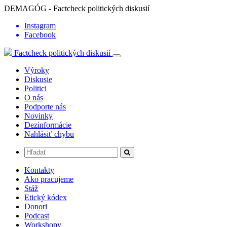
DEMAGÓG - Factcheck politických diskusií
Instagram
Facebook
Factcheck politických diskusií
Výroky
Diskusie
Politici
O nás
Podporte nás
Novinky
Dezinformácie
Nahlásiť chybu
Kontakty
Ako pracujeme
Stáž
Etický kódex
Donori
Podcast
Workshopy