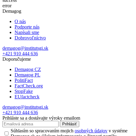
success
error
Demagog
O nás
Podporte nás
Napísali sme
Dobrovoľníctvo
demagog@institutsgi.sk
+421 910 444 636
Doporučujeme
Demagog CZ
Demagog PL
PolitiFact
FactCheck.org
StopFake
EUfactcheck
demagog@institutsgi.sk
+421 910 444 636
Prihláste sa a dostávajte výroky emailom
Prihlásiť
Súhlasím so spracovaním mojich
osobných údajov
v systéme