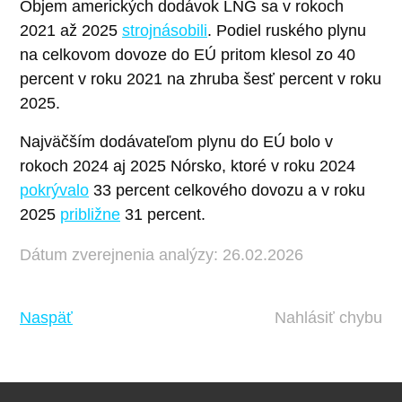
Objem amerických dodávok LNG sa v rokoch
2021 až 2025
strojnásobili
. Podiel ruského plynu
na celkovom dovoze do EÚ pritom klesol zo 40
percent v roku 2021 na zhruba šesť percent v roku
2025.
Najväčším dodávateľom plynu do EÚ bolo v
rokoch 2024 aj 2025 Nórsko, ktoré v roku 2024
pokrývalo
33 percent celkového dovozu a v roku
2025
približne
31 percent.
Dátum zverejnenia analýzy: 26.02.2026
Naspäť
Nahlásiť chybu