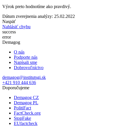
Výrok preto hodnotíme ako pravdivý.
Dátum zverejnenia analýzy: 25.02.2022
Naspäť
Nahlásiť chybu
success
error
Demagog
O nás
Podporte nás
Napísali sme
Dobrovoľníctvo
demagog@institutsgi.sk
+421 910 444 636
Doporučujeme
Demagog CZ
Demagog PL
PolitiFact
FactCheck.org
StopFake
EUfactcheck