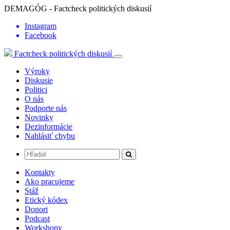
DEMAGÓG - Factcheck politických diskusií
Instagram
Facebook
Factcheck politických diskusií
Výroky
Diskusie
Politici
O nás
Podporte nás
Novinky
Dezinformácie
Nahlásiť chybu
Kontakty
Ako pracujeme
Stáž
Etický kódex
Donori
Podcast
Workshopy