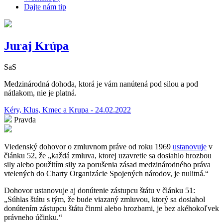
Dajte nám tip
Juraj Krúpa
SaS
Medzinárodná dohoda, ktorá je vám nanútená pod silou a pod
nátlakom, nie je platná.
Kéry, Klus, Kmec a Krupa - 24.02.2022
Pravda
Viedenský dohovor o zmluvnom práve od roku 1969
ustanovuje
v
článku 52, že „každá zmluva, ktorej uzavretie sa dosiahlo hrozbou
sily alebo použitím sily za porušenia zásad medzinárodného práva
vtelených do Charty Organizácie Spojených národov, je nulitná.“
Dohovor ustanovuje aj donútenie zástupcu štátu v článku 51:
„Súhlas štátu s tým, že bude viazaný zmluvou, ktorý sa dosiahol
donútením zástupcu štátu činmi alebo hrozbami, je bez akéhokoľvek
právneho účinku.“