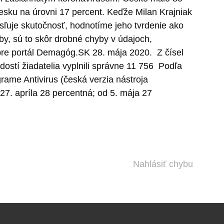
 Česku na úrovni 17 percent. Keďže Milan Krajniak
sľuje skutočnosť, hodnotíme jeho tvrdenie ako
y, sú to skôr drobné chyby v údajoch,
y pre portál Demagóg.SK 28. mája 2020.
Z čísel
ostí žiadatelia vyplnili správne 11 756
Podľa
rame Antivirus (česká verzia nástroja
 27. apríla 28 percentná; od 5. mája 27
Nahlásiť chybu