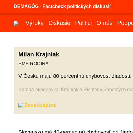
DEMAGÓG - Factcheck politických diskusií
Výroky
Diskusie
Politici
O nás
Podpo
Milan Krajniak
SME RODINA
V Česku majú 80 percentnú chybovosť žiadosti.
Korona-ekonomika: Krajniak a Richter v Sobotných di
Zavádzajúce
Slovensko má 40-percentnú chybovosť pri žiad