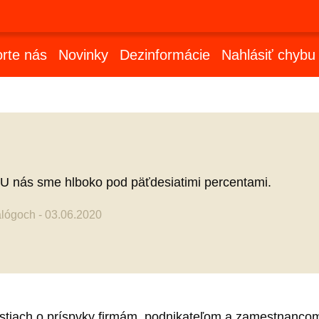
rte nás
Novinky
Dezinformácie
Nahlásiť chybu
 U nás sme hlboko pod päťdesiatimi percentami.
alógoch - 03.06.2020
ostiach o príspvky firmám, podnikateľom a zamestnanc