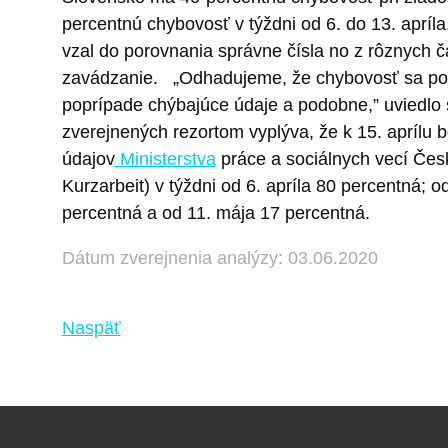
percentnú chybovosť v týždni od 6. do 13. apríla
vzal do porovnania správne čísla no z rôznych 
zavádzanie.
„
Odhadujeme,
že chybovosť sa poh
poprípade chýbajúce údaje a podobne,” uviedlo
zverejnených rezortom vyplýva, že k 15. aprílu 
údajov
Ministerstva
práce a sociálnych vecí Česk
Kurzarbeit) v týždni od 6. apríla 80 percentná; o
percentná a od 11. mája 17 percentná.
Dátum zverejnenia analýzy: 03.06.2020
Naspäť