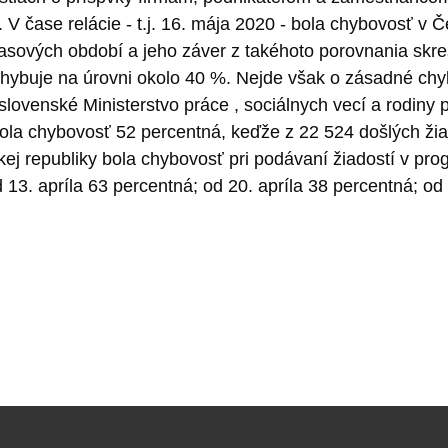
. V čase relácie - t.j. 16. mája 2020 - bola chybovosť v
časových období a jeho záver z takéhoto porovnania skre
ybuje na úrovni okolo 40 %. Nejde však o zásadné chyb
 slovenské
Ministerstvo práce , sociálnych vecí a rodin
bola chybovosť 52 percentná, keďže z 22 524 došlých žiad
ej republiky bola chybovosť pri podávaní žiadostí v prog
d 13. apríla 63 percentná; od 20. apríla 38 percentná; od