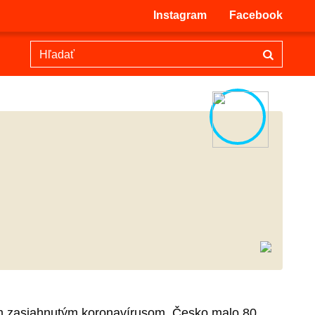
Instagram
Facebook
om zasiahnutým koronavírusom. Česko malo 80