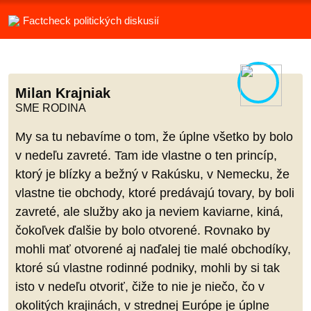
Factcheck politických diskusií
Milan Krajniak
SME RODINA
My sa tu nebavíme o tom, že úplne všetko by bolo
v nedeľu zavreté. Tam ide vlastne o ten princíp,
ktorý je blízky a bežný v Rakúsku, v Nemecku, že
vlastne tie obchody, ktoré predávajú tovary, by boli
zavreté, ale služby ako ja neviem kaviarne, kiná,
čokoľvek ďalšie by bolo otvorené. Rovnako by
mohli mať otvorené aj naďalej tie malé obchodíky,
ktoré sú vlastne rodinné podniky, mohli by si tak
isto v nedeľu otvoriť, čiže to nie je niečo, čo v
okolitých krajinách, v strednej Európe je úplne