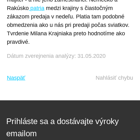
Rakúsko
patria
medzi krajiny s čiastočným
zákazom predaja v nedeľu. Platia tam podobné
obmedzenia ako u nás pri predaji počas sviatkov.
Tvrdenie Milana Krajniaka preto hodnotíme ako
pravdivé.
Dátum zverejnenia analýzy: 31.05.2020
Naspäť
Nahlásiť chybu
Prihláste sa a dostávajte výroky
emailom