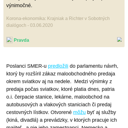
výnimočné.
Korona-ekonomika: Krajniak a Richter v Sobotných
dialógoch - 03.06.2020
Pravda
Poslanci SMER-u
predložili
do parlamentu návrh,
ktorý by rozšíril zákaz maloobchodného predaja
okrem sviatkov aj na nedele.
Medzi výnimky z
predaja počas sviatkov, ktoré platia dnes, patria
o.i. čerpacie stanice, lekárne, maloobchod na
autobusových a vlakových staniciach či predaj
cestovných lístkov. Otvorené
môžu
byť aj služby
(kiná, divadlá) a prevádzky, v ktorých pracuje ich
majiteľ - a nie jeho zamestnanci.
Nemecko a