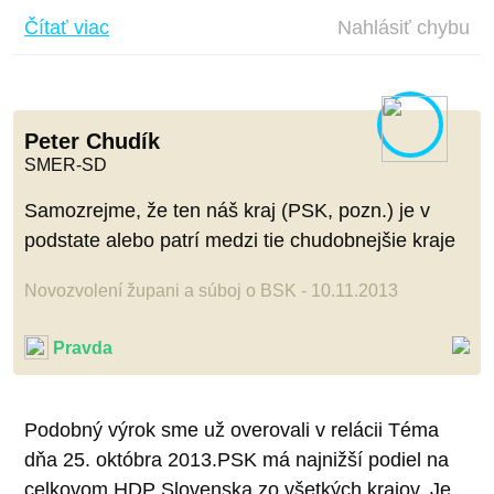
Čítať viac
Nahlásiť chybu
Peter Chudík
SMER-SD
Samozrejme, že ten náš kraj (PSK, pozn.) je v
podstate alebo patrí medzi tie chudobnejšie kraje
Novozvolení župani a súboj o BSK - 10.11.2013
Pravda
Podobný výrok sme už overovali v relácii Téma
dňa 25. októbra 2013.PSK má najnižší podiel na
celkovom HDP Slovenska zo všetkých krajov. Je