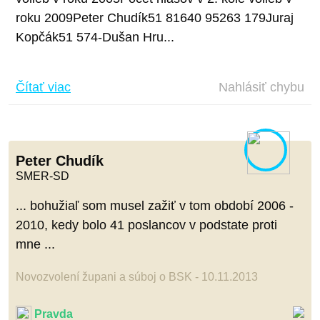
roku 2009Peter Chudík51 81640 95263 179Juraj
Kopčák51 574-Dušan Hru...
Čítať viac
Nahlásiť chybu
Peter Chudík
SMER-SD
... bohužiaľ som musel zažiť v tom období 2006 -
2010, kedy bolo 41 poslancov v podstate proti
mne ...
Novozvolení župani a súboj o BSK - 10.11.2013
Pravda