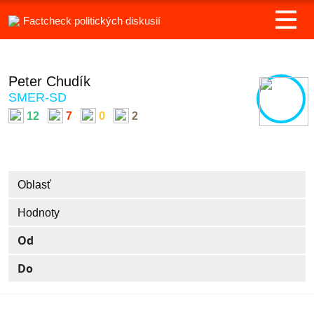
Factcheck politických diskusií
Peter Chudík
SMER-SD
12
7
0
2
Oblasť
Hodnoty