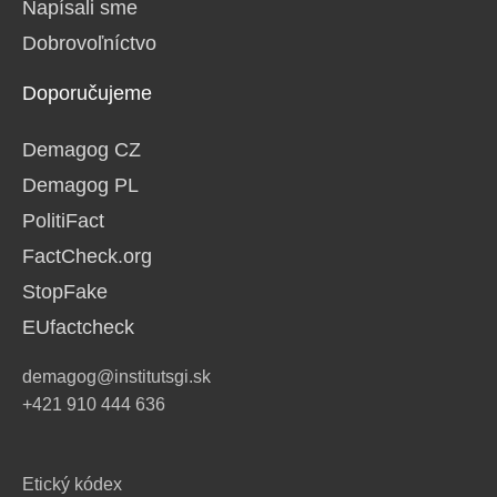
Napísali sme
Dobrovoľníctvo
Doporučujeme
Demagog CZ
Demagog PL
PolitiFact
FactCheck.org
StopFake
EUfactcheck
demagog@institutsgi.sk
+421 910 444 636
Etický kódex