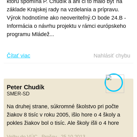
ktorú spomína P. Chudík a ani či to malo byť na
základe Krajskej rady na vzdelania a prípravu.
Výrok hodnotíme ako neoveriteľný.O bode 24.B -
Informácia o návrhu projektu v rámci európskeho
programu Mládež...
Čítať viac
Nahlásiť chybu
Peter Chudík
SMER-SD
Na druhej strane, súkromné školstvo pri počte
žiakov 8 tisíc v roku 2005, išlo hore o 4 školy a
pokles žiakov bol o tisíc. Ale školy išli o 4 hore
Volby do VÚC - Prešov - 25.10.2013