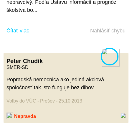
nepravdivý. Podľa Ústavu informácií a prognóz
školstva bo...
Čítať viac
Nahlásiť chybu
Peter Chudík
SMER-SD
Popradská nemocnica ako jediná akciová
spoločnosť tak isto funguje bez dlhov.
Volby do VÚC - Prešov - 25.10.2013
Nepravda