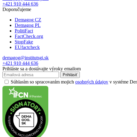
+421 910 444 636
Doporučujeme
Demagog CZ
Demagog PL
PolitiFact
FactCheck.org
StopFake
EUfactcheck
demagog@institutsgi.sk
+421 910 444 636
Prihláste sa a dostávajte výroky emailom
Prihlásiť
Súhlasím so spracovaním mojich
osobných údajov
v systéme Dema