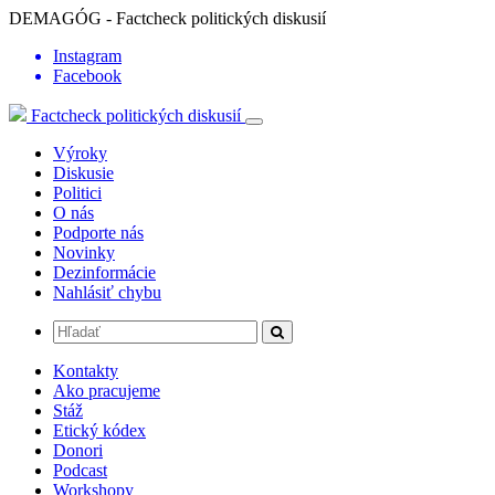
DEMAGÓG - Factcheck politických diskusií
Instagram
Facebook
Factcheck politických diskusií
Výroky
Diskusie
Politici
O nás
Podporte nás
Novinky
Dezinformácie
Nahlásiť chybu
Kontakty
Ako pracujeme
Stáž
Etický kódex
Donori
Podcast
Workshopy