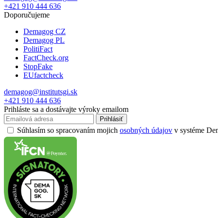
+421 910 444 636
Doporučujeme
Demagog CZ
Demagog PL
PolitiFact
FactCheck.org
StopFake
EUfactcheck
demagog@institutsgi.sk
+421 910 444 636
Prihláste sa a dostávajte výroky emailom
Prihlásiť
Súhlasím so spracovaním mojich
osobných údajov
v systéme Dema