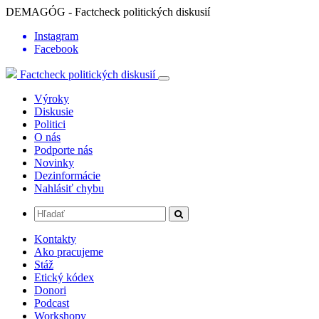
DEMAGÓG - Factcheck politických diskusií
Instagram
Facebook
Factcheck politických diskusií
Výroky
Diskusie
Politici
O nás
Podporte nás
Novinky
Dezinformácie
Nahlásiť chybu
Kontakty
Ako pracujeme
Stáž
Etický kódex
Donori
Podcast
Workshopy