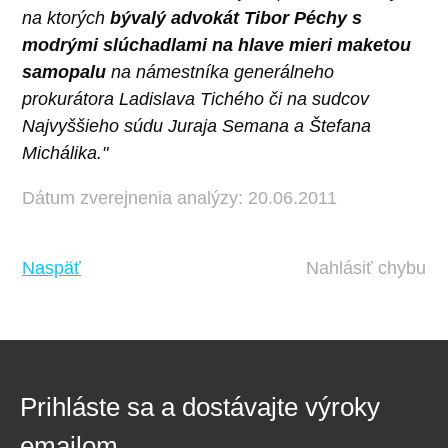
na ktorých
bývalý advokát Tibor Péchy s
modrými slúchadlami na hlave mieri maketou
samopalu
na námestníka generálneho
prokurátora Ladislava Tichého či na sudcov
Najvyššieho súdu Juraja Semana a Štefana
Michálika."
Dátum zverejnenia analýzy: 20.06.2011
Naspäť
Nahlásiť chybu
Prihláste sa a dostávajte výroky
emailom