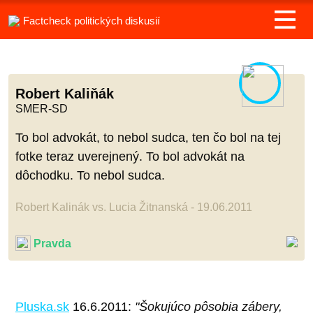
Factcheck politických diskusií
Robert Kaliňák
SMER-SD
To bol advokát, to nebol sudca, ten čo bol na tej
fotke teraz uverejnený. To bol advokát na
dôchodku. To nebol sudca.
Robert Kalinák vs. Lucia Žitnanská - 19.06.2011
Pravda
Pluska.sk
16.6.2011:
"Šokujúco pôsobia zábery,