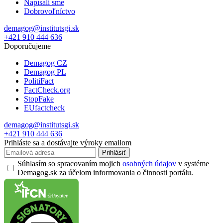
Napísali sme
Dobrovoľníctvo
demagog@institutsgi.sk
+421 910 444 636
Doporučujeme
Demagog CZ
Demagog PL
PolitiFact
FactCheck.org
StopFake
EUfactcheck
demagog@institutsgi.sk
+421 910 444 636
Prihláste sa a dostávajte výroky emailom
Prihlásiť
Súhlasím so spracovaním mojich
osobných údajov
v systéme
Demagog.sk za účelom informovania o činnosti portálu.