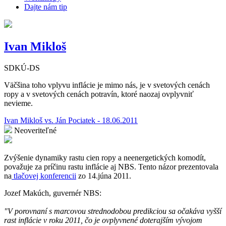
Dajte nám tip
Ivan Mikloš
SDKÚ-DS
Väčšina toho vplyvu inflácie je mimo nás, je v svetových cenách
ropy a v svetových cenách potravín, ktoré naozaj ovplyvniť
nevieme.
Ivan Mikloš vs. Ján Pociatek - 18.06.2011
Neoveriteľné
Zvýšenie dynamiky rastu cien ropy a neenergetických komodít,
považuje za príčinu rastu inflácie aj NBS. Tento názor prezentovala
na
tlačovej konferencii
zo 14.júna 2011.
Jozef Makúch, guvernér NBS:
"V porovnaní s marcovou strednodobou predikciou sa očakáva vyšší
rast inflácie v roku 2011, čo je ovplyvnené doterajším vývojom