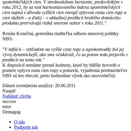
spotrebiteľských cien. V strednodobom horizonte, predovšetkým v
roku 2012, by sa rast harmonizovaného indexu spotrebiteľských
cien najmä z dôvodu vyšších cien energií vplyvom rastu cien ropy a
cien služieb – a ďalej – v aktuálnej predikcii hrubého domáceho
produktu pretrvávajú riziká smerom nahor v roku 2011."
Renáta Konečná, generálna riaditeľka odboru menovej politiky
NBS:
"V inflácii – vzhľadom na vyššie ceny ropy a agrokomodity bol jej
vývoj dynamickejší, ako sme očakávali, čo sa potom teda prejavilo v
predikcii na tento rok."
K dispozícií nemáme presné hodnoty, ktoré by bližšie hovorili o
pomere vplyvu rastu cien ropy a potravín, vyjadrenia predstaviteľov
NBS sú len obecné, preto hodnotíme výrok ako neoveriteľný.
Dátum zverejnenia analýzy: 20.06.2011
Naspäť
Nahlásiť chybu
success
error
Demagog
O nás
Podporte nás