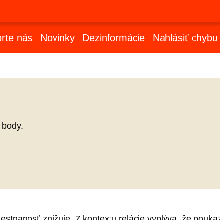
rte nás
Novinky
Dezinformácie
Nahlásiť chybu
 body.
tnanosť znižuje. Z kontextu relácie vyplýva, že poukazu