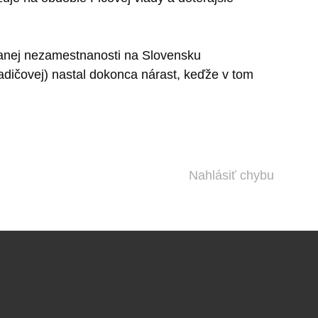
vanej nezamestnanosti na Slovensku
adičovej) nastal dokonca nárast, keďže v tom
Nahlásiť chybu