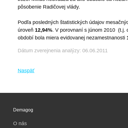
pôsobenie Radičovej vlády.
Podľa posledných štatistických údajov mesačnýc
úroveň
12,94%
. V porovnaní s júnom 2010 (t.j.
období bola miera evidovanej nezamestnanosti
Dátum zverejnenia analýzy: 06.06.2011
Naspäť
Demagog
O nás