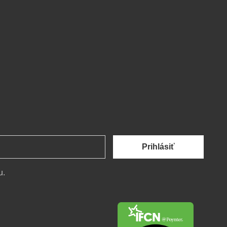
Prihlásiť
u.