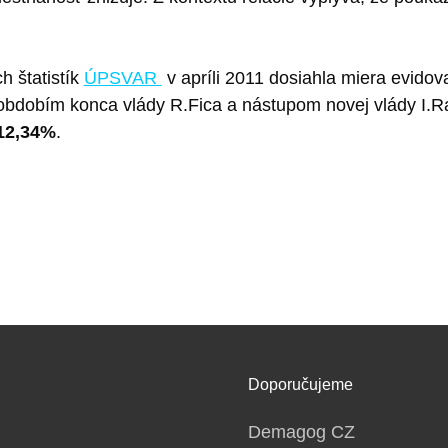
h štatistík
ÚPSVAR
v apríli 2011 dosiahla miera evido
 obdobím konca vlády R.Fica a nástupom novej vlády I.R
12,34%
.
Doporučujeme
Demagog CZ