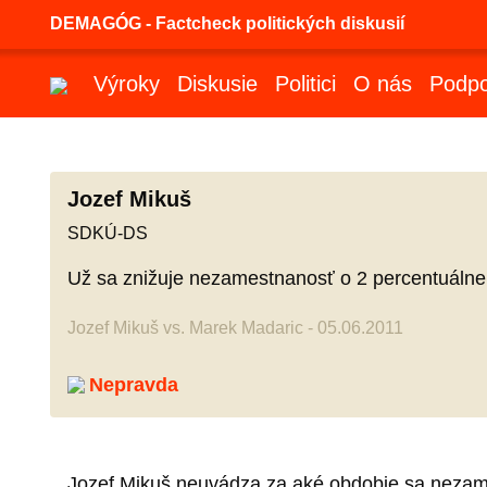
DEMAGÓG - Factcheck politických diskusií
Výroky
Diskusie
Politici
O nás
Podpo
Jozef Mikuš
SDKÚ-DS
Už sa znižuje nezamestnanosť o 2 percentuálne
Jozef Mikuš vs. Marek Madaric - 05.06.2011
Nepravda
Jozef Mikuš neuvádza za aké obdobie sa nezames