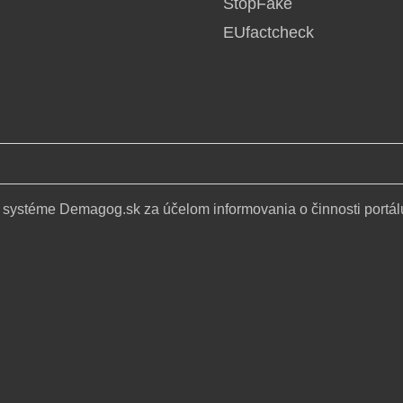
StopFake
EUfactcheck
 systéme Demagog.sk za účelom informovania o činnosti portál