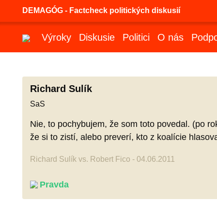
DEMAGÓG - Factcheck politických diskusií
Výroky
Diskusie
Politici
O nás
Podpo
Richard Sulík
SaS
Nie, to pochybujem, že som toto povedal. (po ro
že si to zistí, alebo preverí, kto z koalície hlaso
Richard Sulík vs. Robert Fico - 04.06.2011
Pravda