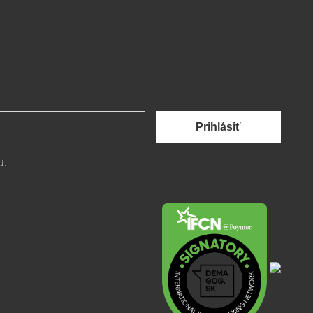
Prihlásiť
u.