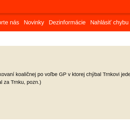
rte nás
Novinky
Dezinformácie
Nahlásiť chybu
kovaní koaličnej po voľbe GP v ktorej chýbal Trnkovi je
val za Trnku, pozn.)