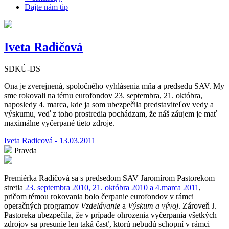
Dajte nám tip
Iveta Radičová
SDKÚ-DS
Ona je zverejnená, spoločného vyhlásenia mňa a predsedu SAV. My
sme rokovali na tému eurofondov 23. septembra, 21. októbra,
naposledy 4. marca, kde ja som ubezpečila predstaviteľov vedy a
výskumu, veď z toho prostredia pochádzam, že náš záujem je mať
maximálne vyčerpané tieto zdroje.
Iveta Radicová - 13.03.2011
Pravda
Premiérka Radičová sa s predsedom SAV Jaromírom Pastorekom
stretla
23. septembra 2010, 21. októbra 2010 a 4.marca 2011
,
pričom témou rokovania bolo čerpanie eurofondov v rámci
operačných programov
Vzdelávanie
a
Výskum a vývoj
. Zároveň J.
Pastoreka ubezpečila, že v prípade ohrozenia vyčerpania všetkých
zdrojov sa presunie len taká časť, ktorú nebudú schopní v rámci