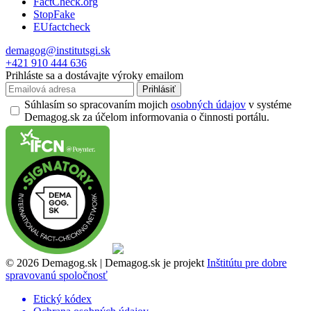
FactCheck.org
StopFake
EUfactcheck
demagog@institutsgi.sk
+421 910 444 636
Prihláste sa a dostávajte výroky emailom
Prihlásiť
Súhlasím so spracovaním mojich
osobných údajov
v systéme
Demagog.sk za účelom informovania o činnosti portálu.
© 2026 Demagog.sk | Demagog.sk je projekt
Inštitútu pre dobre
spravovanú spoločnosť
Etický kódex