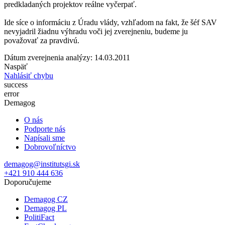
predkladaných projektov reálne vyčerpať.
Ide síce o informáciu z Úradu vlády, vzhľadom na fakt, že šéf SAV
nevyjadril žiadnu výhradu voči jej zverejneniu, budeme ju
považovať za pravdivú.
Dátum zverejnenia analýzy: 14.03.2011
Naspäť
Nahlásiť chybu
success
error
Demagog
O nás
Podporte nás
Napísali sme
Dobrovoľníctvo
demagog@institutsgi.sk
+421 910 444 636
Doporučujeme
Demagog CZ
Demagog PL
PolitiFact