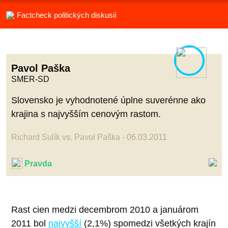
Factcheck politických diskusií
Pavol Paška
SMER-SD
Slovensko je vyhodnotené úplne suverénne ako
krajina s najvyšším cenovým rastom.
Richard Sulík vs. Pavol Paška - 06.03.2011
Pravda
Rast cien medzi decembrom 2010 a januárom
2011 bol
najvyšší
(2,1%) spomedzi všetkých krajín