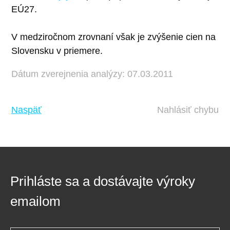
EÚ27.
V medziročnom zrovnaní však je zvýšenie cien na
Slovensku v priemere.
Dátum zverejnenia analýzy: 07.03.2011
Naspäť
Nahlásiť chybu
Prihláste sa a dostávajte výroky
emailom