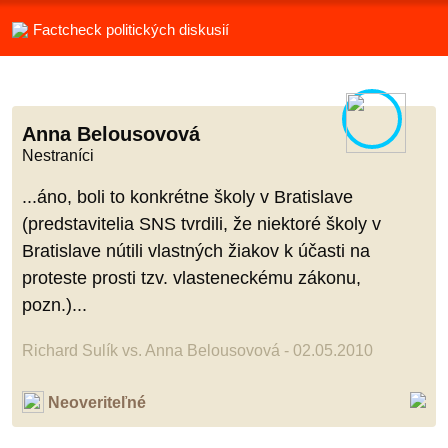
Factcheck politických diskusií
Anna Belousovová
Nestraníci
...áno, boli to konkrétne školy v Bratislave
(predstavitelia SNS tvrdili, že niektoré školy v
Bratislave nútili vlastných žiakov k účasti na
proteste prosti tzv. vlasteneckému zákonu,
pozn.)...
Richard Sulík vs. Anna Belousovová - 02.05.2010
Neoveriteľné