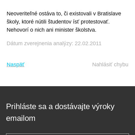
Neoveriteľné ostáva to, či existovali v Bratislave
školy, ktoré nútili študentov ísť protestovať.
Nehovorí o nich ani minister školstva.
Dátum zverejnenia analýzy: 22.02.2011
Naspäť
Nahlásiť chybu
Prihláste sa a dostávajte výroky
emailom