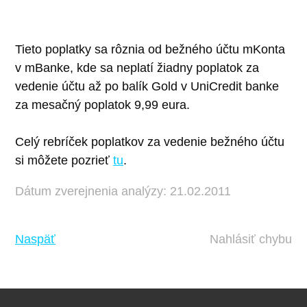
Tieto poplatky sa rôznia od bežného účtu mKonta
v mBanke, kde sa neplatí žiadny poplatok za
vedenie účtu až po balík Gold v UniCredit banke
za mesačný poplatok 9,99 eura.
Celý rebríček poplatkov za vedenie bežného účtu
si môžete pozrieť
tu
.
Dátum zverejnenia analýzy: 21.02.2011
Naspäť
Nahlásiť chybu