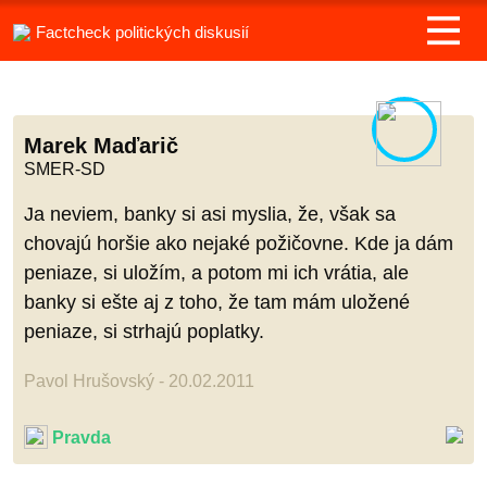
Factcheck politických diskusií
Marek Maďarič
SMER-SD
Ja neviem, banky si asi myslia, že, však sa
chovajú horšie ako nejaké požičovne. Kde ja dám
peniaze, si uložím, a potom mi ich vrátia, ale
banky si ešte aj z toho, že tam mám uložené
peniaze, si strhajú poplatky.
Pavol Hrušovský - 20.02.2011
Pravda