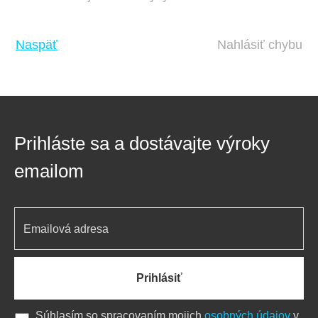
Naspäť
Nahlásiť chybu
Prihláste sa a dostávajte výroky
emailom
Prihlásiť
Súhlasím so spracovaním mojich
osobných údajov
v