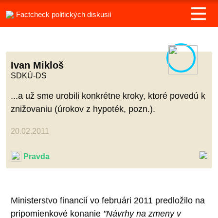
Factcheck politických diskusií
Ivan Mikloš
SDKÚ-DS
...a už sme urobili konkrétne kroky, ktoré povedú k
znižovaniu (úrokov z hypoték, pozn.).
20.02.2011
Pravda
Ministerstvo financií vo februári 2011 predložilo na
pripomienkové konanie
"Návrhy na zmeny v