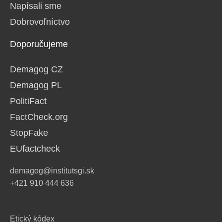
Napísali sme
Dobrovoľníctvo
Doporučujeme
Demagog CZ
Demagog PL
PolitiFact
FactCheck.org
StopFake
EUfactcheck
demagog@institutsgi.sk
+421 910 444 636
Etický kódex