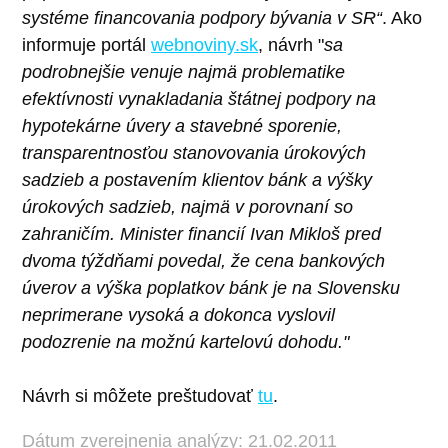
systéme financovania podpory bývania v SR“
. Ako
informuje portál
webnoviny.sk
, návrh "
sa
podrobnejšie venuje najmä problematike
efektívnosti vynakladania štátnej podpory na
hypotekárne úvery a stavebné sporenie,
transparentnosťou stanovovania úrokových
sadzieb a postavením klientov bánk a výšky
úrokových sadzieb, najmä v porovnaní so
zahraničím. Minister financií Ivan Mikloš pred
dvoma týždňami povedal, že cena bankových
úverov a výška poplatkov bánk je na Slovensku
neprimerane vysoká a dokonca vyslovil
podozrenie na možnú kartelovú dohodu."
Návrh si môžete preštudovať
tu
.
Dátum zverejnenia analýzy: 21.02.2011