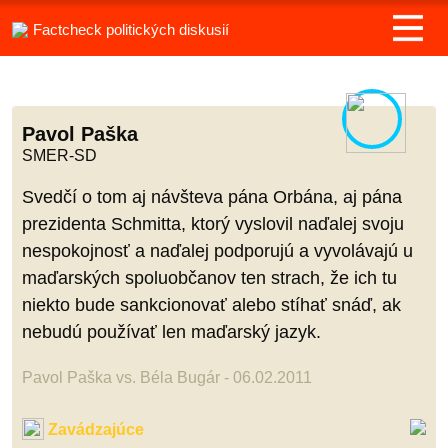
Factcheck politických diskusií
Pavol Paška
SMER-SD
Svedčí o tom aj návšteva pána Orbána, aj pána
prezidenta Schmitta, ktorý vyslovil naďalej svoju
nespokojnosť a naďalej podporujú a vyvolávajú u
maďarských spoluobčanov ten strach, že ich tu
niekto bude sankcionovať alebo stíhať snáď, ak
nebudú používať len maďarský jazyk.
Pavol Paška vs. Béla Bugár - 06.02.2011
Zavádzajúce