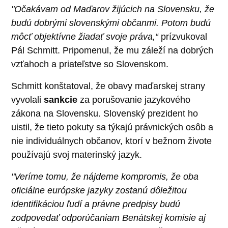
"Očakávam od Maďarov žijúcich na Slovensku, že
budú dobrými slovenskými občanmi. Potom budú
môcť objektívne žiadať svoje práva,“
prízvukoval
Pál Schmitt. Pripomenul, že mu záleží na dobrých
vzťahoch a priateľstve so Slovenskom.
Schmitt konštatoval, že obavy maďarskej strany
vyvolali
sankcie
za porušovanie jazykového
zákona na Slovensku. Slovenský prezident ho
uistil, že tieto pokuty sa týkajú právnických osôb a
nie individuálnych občanov, ktorí v bežnom živote
používajú svoj materinský jazyk.
"Veríme tomu, že nájdeme kompromis, že oba
oficiálne európske jazyky zostanú dôležitou
identifikáciou ľudí a právne predpisy budú
zodpovedať odporúčaniam Benátskej komisie aj