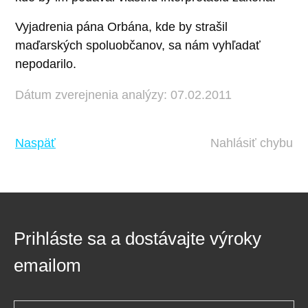
Vyjadrenia pána Orbána, kde by strašil
maďarských spoluobčanov, sa nám vyhľadať
nepodarilo.
Dátum zverejnenia analýzy: 07.02.2011
Naspäť
Nahlásiť chybu
Prihláste sa a dostávajte výroky
emailom