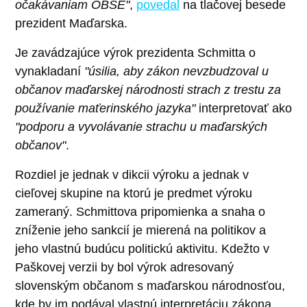
očakávaniam OBSE"
,
povedal
na tlačovej besede
prezident Maďarska.
Je zavádzajúce výrok prezidenta Schmitta o
vynakladaní
"úsilia, aby zákon nevzbudzoval u
občanov maďarskej národnosti strach z trestu za
používanie maťerinského jazyka"
interpretovať ako
"podporu a vyvolávanie strachu u maďarských
občanov"
.
Rozdiel je jednak v dikcii výroku a jednak v
cieľovej skupine na ktorú je predmet výroku
zameraný. Schmittova pripomienka a snaha o
zníženie jeho sankcií je mierená na politikov a
jeho vlastnú budúcu politickú aktivitu. Kdežto v
Paškovej verzii by bol výrok adresovaný
slovenským občanom s maďarskou národnosťou,
kde by im podával vlastnú interpretáciu zákona.