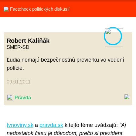
Factcheck politických diskusií
Robert Kaliňák
SMER-SD
Ľudia nemajú bezpečnostnú previerku vo vedení
polície.
09.01.2011
Pravda
tvnoviny.sk
a
pravda.sk
k tejto téme uvádzajú:
"Aj
nedostatok času je dôvodom, prečo si prezident