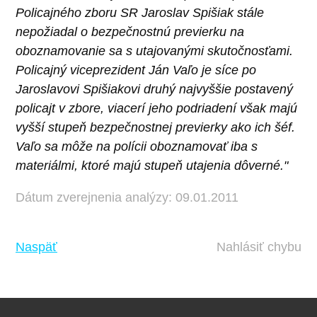
Policajného zboru SR Jaroslav Spišiak stále
nepožiadal o bezpečnostnú previerku na
oboznamovanie sa s utajovanými skutočnosťami.
Policajný viceprezident Ján Vaľo je síce po
Jaroslavovi Spišiakovi druhý najvyššie postavený
policajt v zbore, viacerí jeho podriadení však majú
vyšší stupeň bezpečnostnej previerky ako ich šéf.
Vaľo sa môže na polícii oboznamovať iba s
materiálmi, ktoré majú stupeň utajenia dôverné."
Dátum zverejnenia analýzy: 09.01.2011
Naspäť
Nahlásiť chybu