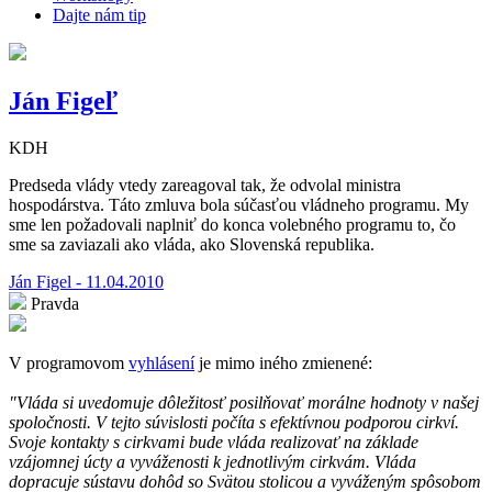
Dajte nám tip
Ján Figeľ
KDH
Predseda vlády vtedy zareagoval tak, že odvolal ministra
hospodárstva. Táto zmluva bola súčasťou vládneho programu. My
sme len požadovali naplniť do konca volebného programu to, čo
sme sa zaviazali ako vláda, ako Slovenská republika.
Ján Figel - 11.04.2010
Pravda
V programovom
vyhlásení
je mimo iného zmienené:
"Vláda si uvedomuje dôležitosť posilňovať morálne hodnoty v našej
spoločnosti. V tejto súvislosti počíta s efektívnou podporou cirkví.
Svoje kontakty s cirkvami bude vláda realizovať na základe
vzájomnej úcty a vyváženosti k jednotlivým cirkvám. Vláda
dopracuje sústavu dohôd so Svätou stolicou a vyváženým spôsobom