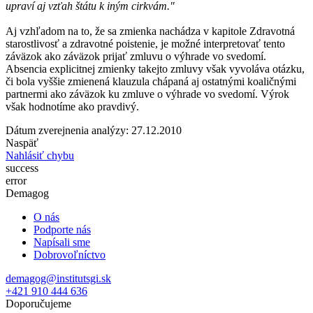
upraví aj vzťah štátu k iným cirkvám."
Aj vzhľadom na to, že sa zmienka nachádza v kapitole Zdravotná
starostlivosť a zdravotné poistenie, je možné interpretovať tento
záväzok ako záväzok prijať zmluvu o výhrade vo svedomí.
Absencia explicitnej zmienky takejto zmluvy však vyvoláva otázku,
či bola vyššie zmienená klauzula chápaná aj ostatnými koaličnými
partnermi ako záväzok ku zmluve o výhrade vo svedomí. Výrok
však hodnotíme ako pravdivý.
Dátum zverejnenia analýzy: 27.12.2010
Naspäť
Nahlásiť chybu
success
error
Demagog
O nás
Podporte nás
Napísali sme
Dobrovoľníctvo
demagog@institutsgi.sk
+421 910 444 636
Doporučujeme