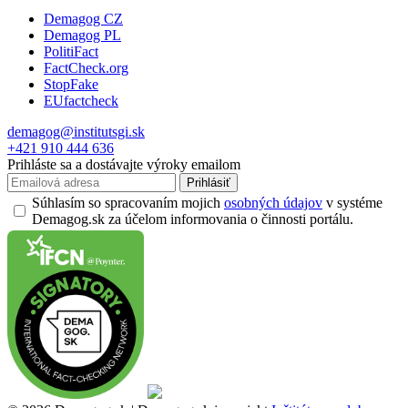
Demagog CZ
Demagog PL
PolitiFact
FactCheck.org
StopFake
EUfactcheck
demagog@institutsgi.sk
+421 910 444 636
Prihláste sa a dostávajte výroky emailom
Prihlásiť
Súhlasím so spracovaním mojich
osobných údajov
v systéme
Demagog.sk za účelom informovania o činnosti portálu.