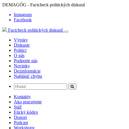
DEMAGÓG - Factcheck politických diskusií
Instagram
Facebook
Factcheck politických diskusií
Výroky
Diskusie
Politici
O nás
Podporte nás
Novinky
Dezinformácie
Nahlásiť chybu
Kontakty
Ako pracujeme
Stáž
Etický kódex
Donori
Podcast
Workshopy