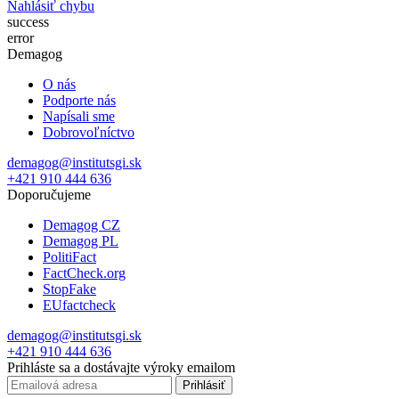
Nahlásiť chybu
success
error
Demagog
O nás
Podporte nás
Napísali sme
Dobrovoľníctvo
demagog@institutsgi.sk
+421 910 444 636
Doporučujeme
Demagog CZ
Demagog PL
PolitiFact
FactCheck.org
StopFake
EUfactcheck
demagog@institutsgi.sk
+421 910 444 636
Prihláste sa a dostávajte výroky emailom
Prihlásiť