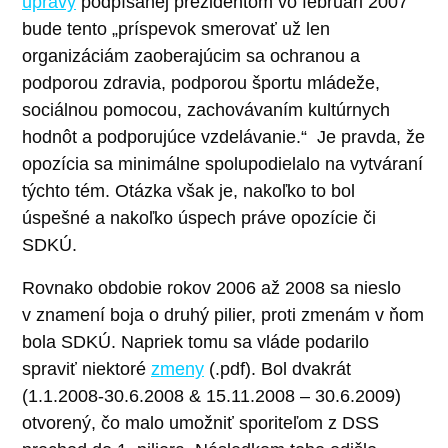
úpravy
podpísanej prezidentom vo februári 2007
bude tento „príspevok smerovať už len
organizáciám zaoberajúcim sa ochranou a
podporou zdravia, podporou športu mládeže,
sociálnou pomocou, zachovávaním kultúrnych
hodnôt a podporujúce vzdelávanie.“ Je pravda, že
opozícia sa minimálne spolupodielalo na vytváraní
týchto tém. Otázka však je, nakoľko to bol
úspešné a nakoľko úspech práve opozície či
SDKÚ.
Rovnako obdobie rokov 2006 až 2008 sa nieslo
v znamení boja o druhý pilier, proti zmenám v ňom
bola SDKÚ. Napriek tomu sa vláde podarilo
spraviť niektoré
zmeny
(.pdf). Bol dvakrát
(1.1.2008-30.6.2008 & 15.11.2008 – 30.6.2009)
otvorený, čo malo umožniť sporiteľom z DSS