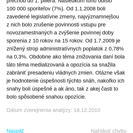
prechod do 1. piliera. Následkom toho odišlo
100 000 sporiteľov (7%). Od 1.1.2008 boli
zavedené legislatívne zmeny, najvýznamnejšou
z nich bolo zrušenie povinnosti vstupu pre
novozamestnaných a zvýšenie povinnej doby
sporenia z 10 rokov na 15 rokov. Od 1.7.2009 je
znížený strop administratívnych poplatok z 0,78%
na 0,3%. Obdobne ako téma znižovania daní bola
táto téma medializovaná a opozícia sa snažila
zabrániť presadeniu vládnych zmien. Otázne však
je hodnotenie úspešnosti týchto snáh, nakoľko ich
snahy boli úspešné a ak áno, tak z akej časti to
bolo spôsobené snahou opozície.
Dátum zverejnenia analýzy: 18.12.2010
Naspäť
Nahlásiť chybu