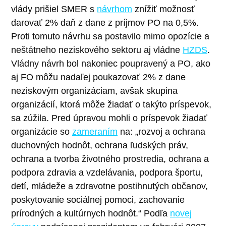
vlády prišiel SMER s
návrhom
znížiť možnosť
darovať 2% daň z dane z príjmov PO na 0,5%.
Proti tomuto návrhu sa postavilo mimo opozície a
neštátneho neziskového sektoru aj vládne
HZDS
.
Vládny návrh bol nakoniec poupravený a PO, ako
aj FO môžu nadaľej poukazovať 2% z dane
neziskovým organizáciam, avšak skupina
organizácií, ktorá môže žiadať o takýto príspevok,
sa zúžila. Pred úpravou mohli o príspevok žiadať
organizácie so
zameraním
na: „rozvoj a ochrana
duchovných hodnôt, ochrana ľudských práv,
ochrana a tvorba životného prostredia, ochrana a
podpora zdravia a vzdelávania, podpora športu,
detí, mládeže a zdravotne postihnutých občanov,
poskytovanie sociálnej pomoci, zachovanie
prírodných a kultúrnych hodnôt.“ Podľa
novej