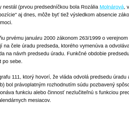
dy nestál (prvou predsedníčkou bola Rozália
Molnárová
, 
"opozície" aj dnes, môže byť tiež výsledkom absencie z
omoci.
 dňu prvému januáru 2000 zákonom 263/1999 o verejnom 
jí na čele úradu predseda, ktorého vymenúva a odvoláva 
a na návrh predsedu úradu. Funkčné obdobie predsedu a
t po sebe.
rafu 111, ktorý hovorí, že vláda odvolá predsedu úradu 
 b) bol právoplatným rozhodnutím súdu pozbavený spôsob
onáva funkciu alebo činnosť nezlučiteľnú s funkciou pr
kalendárnych mesiacov.