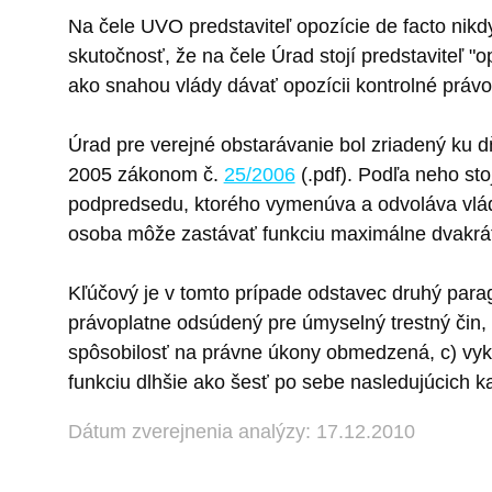
Na čele UVO predstaviteľ opozície de facto nik
skutočnosť, že na čele Úrad stojí predstaviteľ 
ako snahou vlády dávať opozícii kontrolné práv
Úrad pre verejné obstarávanie bol zriadený ku
2005 zákonom č.
25/2006
(.pdf). Podľa neho sto
podpredsedu, ktorého vymenúva a odvoláva vlád
osoba môže zastávať funkciu maximálne dvakrá
Kľúčový je v tomto prípade odstavec druhý parag
právoplatne odsúdený pre úmyselný trestný čin,
spôsobilosť na právne úkony obmedzená, c) vyk
funkciu dlhšie ako šesť po sebe nasledujúcich 
Dátum zverejnenia analýzy: 17.12.2010