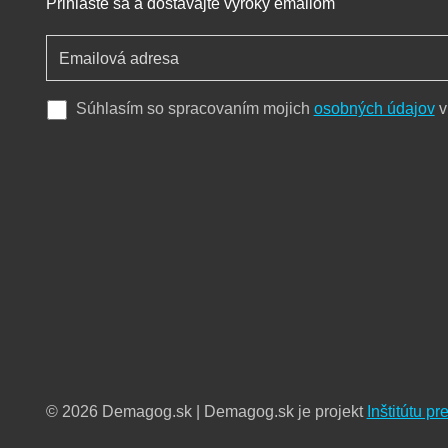
Prihláste sa a dostávajte výroky emailom
Súhlasím so spracovaním mojich
osobných údajov
v
© 2026 Demagog.sk | Demagog.sk je projekt
Inštitútu p