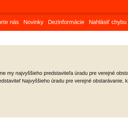
rte nás
Novinky
Dezinformácie
Nahlásiť chybu
sme my najvyššieho predstaviteľa úradu pre verejné obst
dstaviteľ Najvyššieho úradu pre verejné obstarávanie, kt