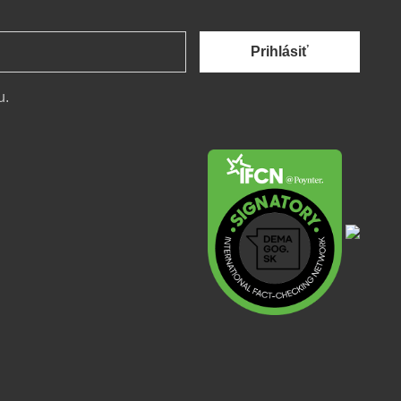
Prihlásiť
u.