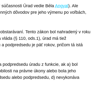
v súčasnosti Úrad vedie Béla
Angyal
). Ale
ákonných dôvodov pre jeho výmenu po voľbách,
obstarávaní. Tento zákon bol nahradený v roku
vláda (§ 110, ods.1), úrad má tiež
 podpredsedu je päť rokov, pričom tá istá
a podpredsedu úradu z funkcie, ak a) bol
ilosti na právne úkony alebo bola jeho
edsedu alebo podpredsedu, d) nevykonáva