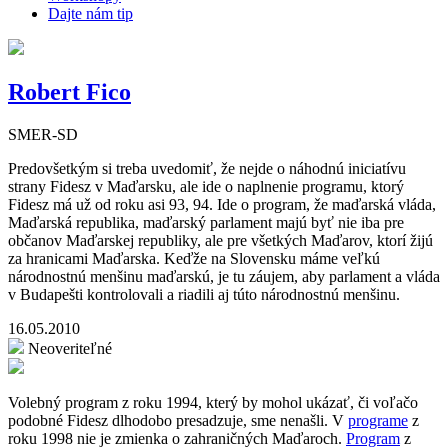
Dajte nám tip
Robert Fico
SMER-SD
Predovšetkým si treba uvedomiť, že nejde o náhodnú iniciatívu
strany Fidesz v Maďarsku, ale ide o naplnenie programu, ktorý
Fidesz má už od roku asi 93, 94. Ide o program, že maďarská vláda,
Maďarská republika, maďarský parlament majú byť nie iba pre
občanov Maďarskej republiky, ale pre všetkých Maďarov, ktorí žijú
za hranicami Maďarska. Keďže na Slovensku máme veľkú
národnostnú menšinu maďarskú, je tu záujem, aby parlament a vláda
v Budapešti kontrolovali a riadili aj túto národnostnú menšinu.
16.05.2010
Neoveriteľné
Volebný program z roku 1994, který by mohol ukázať, či voľačo
podobné Fidesz dlhodobo presadzuje, sme nenašli. V
programe
z
roku 1998 nie je zmienka o zahraničných Maďaroch.
Program
z