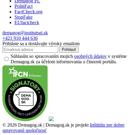
Demagog PL
PolitiFact
FactCheck.org
StopFake
EUfactcheck
demagog@institutsgi.sk
+421 910 444 636
Prihláste sa a dostávajte výroky emailom
Prihlásiť
Súhlasím so spracovaním mojich
osobných údajov
v systéme
Demagog.sk za účelom informovania o činnosti portálu.
© 2026 Demagog.sk | Demagog.sk je projekt
Inštitútu pre dobre
spravovanú spoločnosť