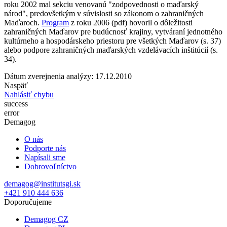
roku 2002 mal sekciu venovanú "zodpovednosti o maďarský
národ", predovšetkým v súvislosti so zákonom o zahraničných
Maďaroch.
Program
z roku 2006 (pdf) hovoril o dôležitosti
zahraničných Maďarov pre budúcnosť krajiny, vytváraní jednotného
kultúrneho a hospodárskeho priestoru pre všetkých Maďarov (s. 37)
alebo podpore zahraničných maďarských vzdelávacích inštitúcií (s.
34).
Dátum zverejnenia analýzy: 17.12.2010
Naspäť
Nahlásiť chybu
success
error
Demagog
O nás
Podporte nás
Napísali sme
Dobrovoľníctvo
demagog@institutsgi.sk
+421 910 444 636
Doporučujeme
Demagog CZ