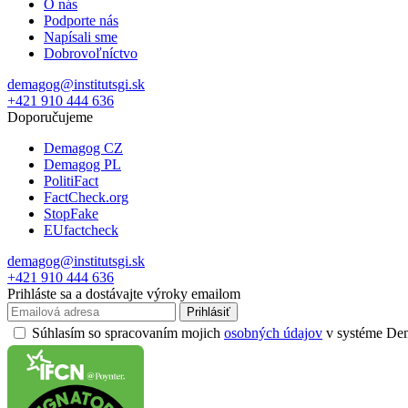
O nás
Podporte nás
Napísali sme
Dobrovoľníctvo
demagog@institutsgi.sk
+421 910 444 636
Doporučujeme
Demagog CZ
Demagog PL
PolitiFact
FactCheck.org
StopFake
EUfactcheck
demagog@institutsgi.sk
+421 910 444 636
Prihláste sa a dostávajte výroky emailom
Prihlásiť
Súhlasím so spracovaním mojich
osobných údajov
v systéme Dema