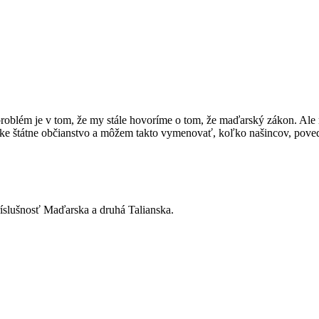
blém je v tom, že my stále hovoríme o tom, že maďarský zákon. Ale m
anske štátne občianstvo a môžem takto vymenovať, koľko našincov, po
príslušnosť Maďarska a druhá Talianska.