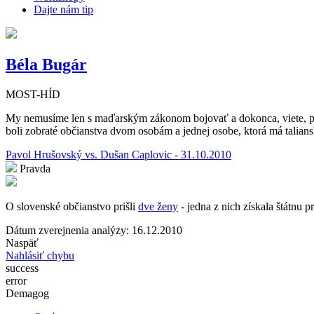
Dajte nám tip
Béla Bugár
MOST-HÍD
My nemusíme len s maďarským zákonom bojovať a dokonca, viete, pro
boli zobraté občianstva dvom osobám a jednej osobe, ktorá má tali
Pavol Hrušovský vs. Dušan Caplovic - 31.10.2010
Pravda
O slovenské občianstvo prišli
dve ženy
- jedna z nich získala štátnu 
Dátum zverejnenia analýzy: 16.12.2010
Naspäť
Nahlásiť chybu
success
error
Demagog