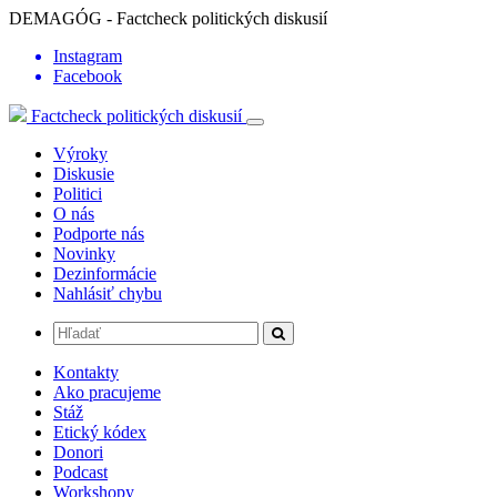
DEMAGÓG - Factcheck politických diskusií
Instagram
Facebook
Factcheck politických diskusií
Výroky
Diskusie
Politici
O nás
Podporte nás
Novinky
Dezinformácie
Nahlásiť chybu
Kontakty
Ako pracujeme
Stáž
Etický kódex
Donori
Podcast
Workshopy