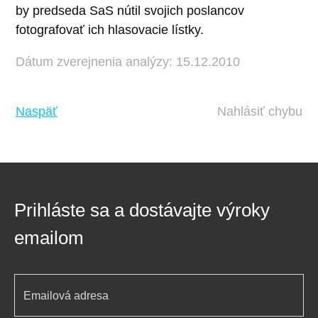
by predseda SaS nútil svojich poslancov
fotografovať ich hlasovacie lístky.
Dátum zverejnenia analýzy: 15.12.2010
Naspäť
Nahlásiť chybu
Prihláste sa a dostávajte výroky
emailom