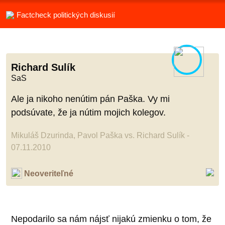
Factcheck politických diskusií
Richard Sulík
SaS
Ale ja nikoho nenútim pán Paška. Vy mi
podsúvate, že ja nútim mojich kolegov.
Mikuláš Dzurinda, Pavol Paška vs. Richard Sulík -
07.11.2010
Neoveriteľné
Nepodarilo sa nám nájsť nijakú zmienku o tom, že