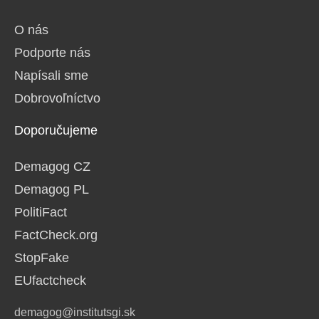
O nás
Podporte nás
Napísali sme
Dobrovoľníctvo
Doporučujeme
Demagog CZ
Demagog PL
PolitiFact
FactCheck.org
StopFake
EUfactcheck
demagog@institutsgi.sk