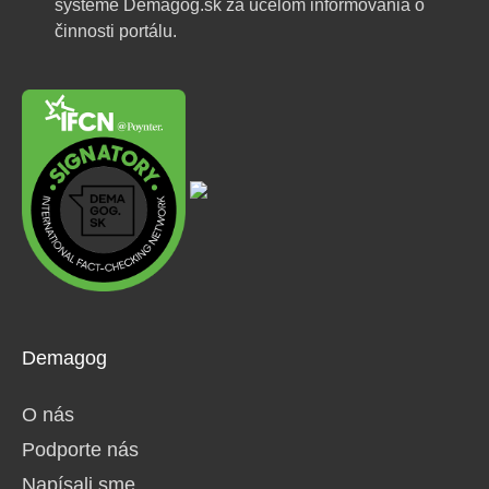
systéme Demagog.sk za účelom informovania o
činnosti portálu.
Demagog
O nás
Podporte nás
Napísali sme