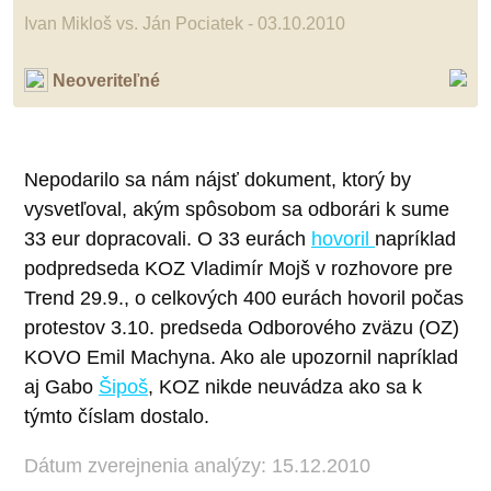
Ivan Mikloš vs. Ján Pociatek - 03.10.2010
Neoveriteľné
Nepodarilo sa nám nájsť dokument, ktorý by
vysvetľoval, akým spôsobom sa odborári k sume
33 eur dopracovali. O 33 eurách
hovoril
napríklad
podpredseda KOZ Vladimír Mojš v rozhovore pre
Trend 29.9., o celkových 400 eurách hovoril počas
protestov 3.10. predseda Odborového zväzu (OZ)
KOVO Emil Machyna. Ako ale upozornil napríklad
aj Gabo
Šipoš
, KOZ nikde neuvádza ako sa k
týmto číslam dostalo.
Dátum zverejnenia analýzy: 15.12.2010