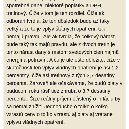
spotrebné dane, niektoré poplatky a DPH,
tretinový. Čiže v tom je ten rozdiel. Čiže ak
odborári tvrdia, že ten dôsledok bude až taký
veľký a že to je vplyv štátnych opatrení, tak
nemajú pravdu. Ale ak tvrdia, že celkový nárast
bude taký tak majú pravdu, ale z dvoch tretín je
tento nárast daný s rastom svetových cien najmä
energií a potravín. A čo je ale ešte dôležité, čiže v
skutočnosti ten vplyv vládnych opatrení je asi 1,2
percentný, čiže asi tretinový z tých 3,7 desatiny
percenta. Zároveň ale očakávame, že budú platy v
budúcom roku rásť tiež zhruba o 3,7 desatiny
percenta. Čiže reálny príjem očistený o infláciu by
sa nemal znížiť. Jednoducho o toľko o koľko
vzrastú ceny o toľko vzrastú aj platy aj vrátane
vplyvu vládnych opatrení.