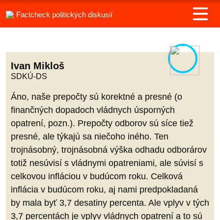
Factcheck politických diskusií
Ivan Mikloš
SDKÚ-DS
Áno, naše prepočty sú korektné a presné (o
finančných dopadoch vládnych úsporných
opatrení, pozn.). Prepočty odborov sú síce tiež
presné, ale týkajú sa niečoho iného. Ten
trojnásobný, trojnásobná výška odhadu odborárov
totiž nesúvisí s vládnymi opatreniami, ale súvisí s
celkovou infláciou v budúcom roku. Celková
inflácia v budúcom roku, aj nami predpokladaná
by mala byť 3,7 desatiny percenta. Ale vplyv v tých
3,7 percentách je vplyv vládnych opatrení a to sú