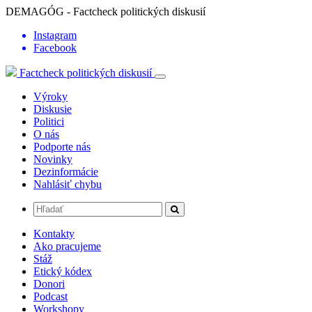
DEMAGÓG - Factcheck politických diskusií
Instagram
Facebook
Factcheck politických diskusií
Výroky
Diskusie
Politici
O nás
Podporte nás
Novinky
Dezinformácie
Nahlásiť chybu
Kontakty
Ako pracujeme
Stáž
Etický kódex
Donori
Podcast
Workshopy