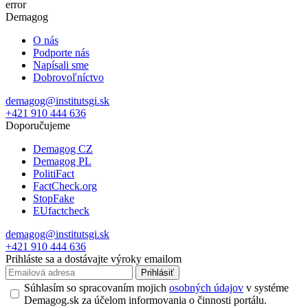
error
Demagog
O nás
Podporte nás
Napísali sme
Dobrovoľníctvo
demagog@institutsgi.sk
+421 910 444 636
Doporučujeme
Demagog CZ
Demagog PL
PolitiFact
FactCheck.org
StopFake
EUfactcheck
demagog@institutsgi.sk
+421 910 444 636
Prihláste sa a dostávajte výroky emailom
Prihlásiť
Súhlasím so spracovaním mojich
osobných údajov
v systéme
Demagog.sk za účelom informovania o činnosti portálu.