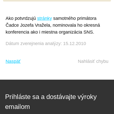
Ako potvrdzujú
stránky
samotného primátora
Čadce Jozefa Vražela, nominovala ho okresná
konferencia ako i miestna organizácia SNS.
Dátum zverejnenia analýzy: 15.12.2010
Naspäť
Nahlásiť chybu
Prihláste sa a dostávajte výroky
emailom