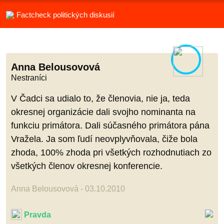
Factcheck politických diskusií
Anna Belousovová
Nestraníci
V Čadci sa udialo to, že členovia, nie ja, teda
okresnej organizácie dali svojho nominanta na
funkciu primátora. Dali súčasného primátora pána
Vražela. Ja som ľudí neovplyvňovala, čiže bola
zhoda, 100% zhoda pri všetkých rozhodnutiach zo
všetkých členov okresnej konferencie.
Anna Belousovová - 03.10.2010
Pravda