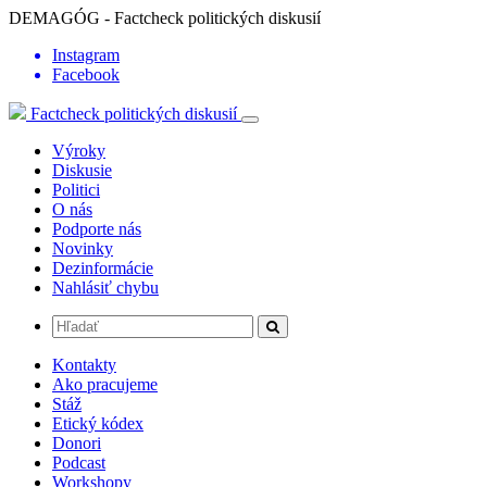
DEMAGÓG - Factcheck politických diskusií
Instagram
Facebook
Factcheck politických diskusií
Výroky
Diskusie
Politici
O nás
Podporte nás
Novinky
Dezinformácie
Nahlásiť chybu
Kontakty
Ako pracujeme
Stáž
Etický kódex
Donori
Podcast
Workshopy