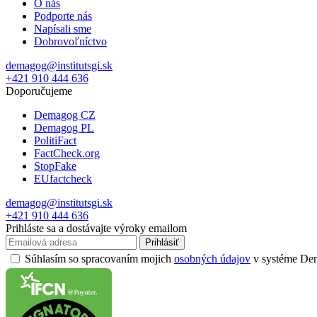
O nás
Podporte nás
Napísali sme
Dobrovoľníctvo
demagog@institutsgi.sk
+421 910 444 636
Doporučujeme
Demagog CZ
Demagog PL
PolitiFact
FactCheck.org
StopFake
EUfactcheck
demagog@institutsgi.sk
+421 910 444 636
Prihláste sa a dostávajte výroky emailom
Prihlásiť
Súhlasím so spracovaním mojich
osobných údajov
v systéme Dema