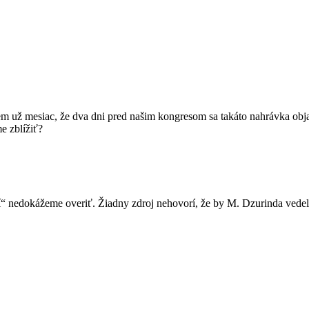
 už mesiac, že dva dni pred našim kongresom sa takáto nahrávka obja
e zblížiť?
 nedokážeme overiť. Žiadny zdroj nehovorí, že by M. Dzurinda vedel,