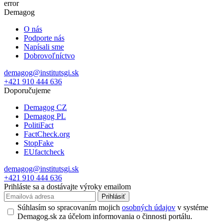
error
Demagog
O nás
Podporte nás
Napísali sme
Dobrovoľníctvo
demagog@institutsgi.sk
+421 910 444 636
Doporučujeme
Demagog CZ
Demagog PL
PolitiFact
FactCheck.org
StopFake
EUfactcheck
demagog@institutsgi.sk
+421 910 444 636
Prihláste sa a dostávajte výroky emailom
Prihlásiť
Súhlasím so spracovaním mojich
osobných údajov
v systéme
Demagog.sk za účelom informovania o činnosti portálu.