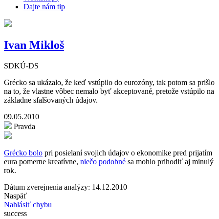
Dajte nám tip
Ivan Mikloš
SDKÚ-DS
Grécko sa ukázalo, že keď vstúpilo do eurozóny, tak potom sa prišlo
na to, že vlastne vôbec nemalo byť akceptované, pretože vstúpilo na
základne sfalšovaných údajov.
09.05.2010
Pravda
Grécko bolo
pri posielaní svojich údajov o ekonomike pred prijatím
eura pomerne kreatívne,
niečo podobné
sa mohlo prihodiť aj minulý
rok.
Dátum zverejnenia analýzy: 14.12.2010
Naspäť
Nahlásiť chybu
success