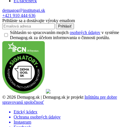
EUfactcheck
demagog@institutsgi.sk
+421 910 444 636
Prihláste sa a dostávajte výroky emailom
Prihlásiť
Súhlasím so spracovaním mojich
osobných údajov
v systéme
Demagog.sk za účelom informovania o činnosti portálu.
© 2026 Demagog.sk | Demagog.sk je projekt
Inštitútu pre dobre
spravovanú spoločnosť
Etický kódex
Ochrana osobných údajov
Instagram