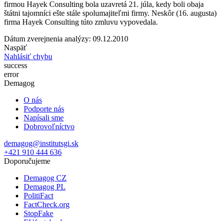
firmou Hayek Consulting bola uzavretá 21. júla, kedy boli obaja
štátni tajomníci ešte stále spolumajiteľmi firmy. Neskôr (16. augusta)
firma Hayek Consulting túto zmluvu vypovedala.
Dátum zverejnenia analýzy: 09.12.2010
Naspäť
Nahlásiť chybu
success
error
Demagog
O nás
Podporte nás
Napísali sme
Dobrovoľníctvo
demagog@institutsgi.sk
+421 910 444 636
Doporučujeme
Demagog CZ
Demagog PL
PolitiFact
FactCheck.org
StopFake