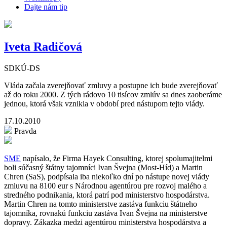
Dajte nám tip
Iveta Radičová
SDKÚ-DS
Vláda začala zverejňovať zmluvy a postupne ich bude zverejňovať
až do roku 2000. Z tých rádovo 10 tisícov zmlúv sa dnes zaoberáme
jednou, ktorá však vznikla v období pred nástupom tejto vlády.
17.10.2010
Pravda
SME
napísalo, že Firma Hayek Consulting, ktorej spolumajitelmi
boli súčasný štátny tajomníci Ivan Švejna (Most-Híd) a Martin
Chren (SaS), podpísala iba niekoľko dní po nástupe novej vlády
zmluvu na 8100 eur s Národnou agentúrou pre rozvoj malého a
stredného podnikania, ktorá patrí pod ministerstvo hospodárstva.
Martin Chren na tomto ministerstve zastáva funkciu štátneho
tajomníka, rovnakú funkciu zastáva Ivan Švejna na ministerstve
dopravy. Zákazka medzi agentúrou ministerstva hospodárstva a