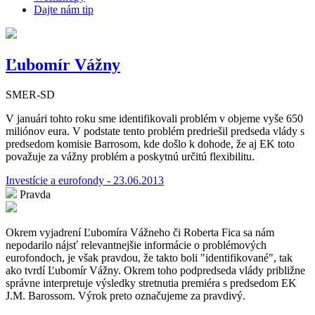
Dajte nám tip
Ľubomír Vážny
SMER-SD
V januári tohto roku sme identifikovali problém v objeme vyše 650
miliónov eura. V podstate tento problém predriešil predseda vlády s
predsedom komisie Barrosom, kde došlo k dohode, že aj EK toto
považuje za vážny problém a poskytnú určitú flexibilitu.
Investície a eurofondy - 23.06.2013
Pravda
Okrem vyjadrení Ľubomíra Vážneho či Roberta Fica sa nám
nepodarilo nájsť relevantnejšie informácie o problémových
eurofondoch, je však pravdou, že takto boli "identifikované", tak
ako tvrdí Ľubomír Vážny. Okrem toho podpredseda vlády približne
správne interpretuje výsledky stretnutia premiéra s predsedom EK
J.M. Barossom. Výrok preto označujeme za pravdivý.