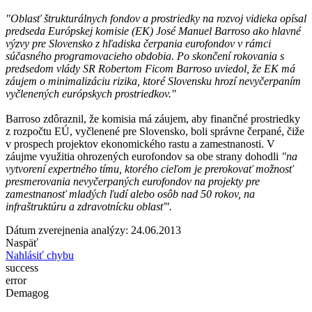
"Oblasť štrukturálnych fondov a prostriedky na rozvoj vidieka opísal
predseda Európskej komisie (EK) José Manuel Barroso ako hlavné
výzvy pre Slovensko z hľadiska čerpania eurofondov v rámci
súčasného programovacieho obdobia. Po skončení rokovania s
predsedom vlády SR Robertom Ficom Barroso uviedol, že EK má
záujem o minimalizáciu rizika, ktoré Slovensku hrozí nevyčerpaním
vyčlenených európskych prostriedkov."
Barroso zdôraznil, že komisia má záujem, aby finančné prostriedky
z rozpočtu EÚ, vyčlenené pre Slovensko, boli správne čerpané, čiže
v prospech projektov ekonomického rastu a zamestnanosti. V
záujme využitia ohrozených eurofondov sa obe strany dohodli
"na
vytvorení expertného tímu, ktorého cieľom je prerokovať možnosť
presmerovania nevyčerpaných eurofondov na projekty pre
zamestnanosť mladých ľudí alebo osôb nad 50 rokov, na
infraštruktúru a zdravotnícku oblasť".
Dátum zverejnenia analýzy: 24.06.2013
Naspäť
Nahlásiť chybu
success
error
Demagog