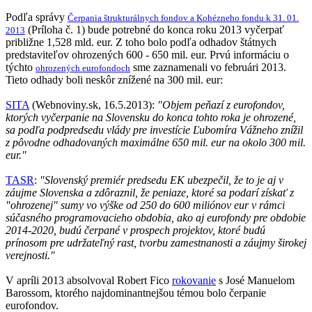
Podľa správy
Čerpania štrukturálnych fondov a Kohézneho fondu k 31. 01.
(Príloha č. 1) bude potrebné do konca roku 2013 vyčerpať
2013
približne 1,528 mld. eur. Z toho bolo podľa odhadov štátnych
predstaviteľov ohrozených 600 - 650 mil. eur. Prvú informáciu o
týchto
sme zaznamenali vo februári 2013.
ohrozených eurofondoch
Tieto odhady boli neskôr znížené na 300 mil. eur:
SITA
(Webnoviny.sk, 16.5.2013):
"Objem peňazí z eurofondov,
ktorých vyčerpanie na Slovensku do konca tohto roka je ohrozené,
sa podľa podpredsedu vlády pre investície Ľubomíra Vážneho znížil
z pôvodne odhadovaných maximálne 650 mil. eur na okolo 300 mil.
eur."
TASR
:
"Slovenský premiér predsedu EK ubezpečil, že to je aj v
záujme Slovenska a zdôraznil, že peniaze, ktoré sa podarí získať z
"ohrozenej" sumy vo výške od 250 do 600 miliónov eur v rámci
súčasného programovacieho obdobia, ako aj eurofondy pre obdobie
2014-2020, budú čerpané v prospech projektov, ktoré budú
prínosom pre udržateľný rast, tvorbu zamestnanosti a záujmy širokej
verejnosti."
V apríli 2013 absolvoval Robert Fico
rokovanie
s José Manuelom
Barossom, ktorého najdominantnejšou témou bolo čerpanie
eurofondov.