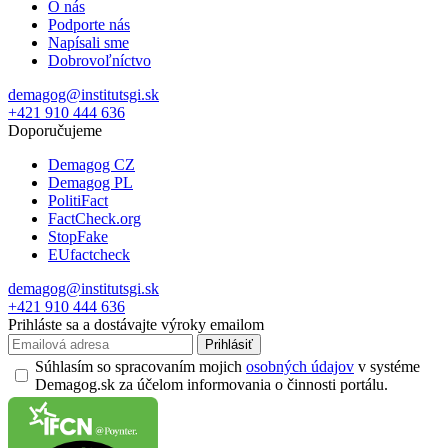
O nás
Podporte nás
Napísali sme
Dobrovoľníctvo
demagog@institutsgi.sk
+421 910 444 636
Doporučujeme
Demagog CZ
Demagog PL
PolitiFact
FactCheck.org
StopFake
EUfactcheck
demagog@institutsgi.sk
+421 910 444 636
Prihláste sa a dostávajte výroky emailom
Prihlásiť
Súhlasím so spracovaním mojich
osobných údajov
v systéme
Demagog.sk za účelom informovania o činnosti portálu.