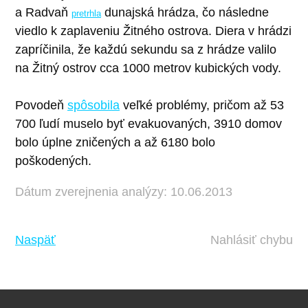
a Radvaň
dunajská hrádza, čo následne
pretrhla
viedlo k zaplaveniu Žitného ostrova. Diera v hrádzi
zapríčinila, že každú sekundu sa z hrádze valilo
na Žitný ostrov cca 1000 metrov kubických vody.
Povodeň
spôsobila
veľké problémy, pričom až 53
700 ľudí muselo byť evakuovaných, 3910 domov
bolo úplne zničených a až 6180 bolo
poškodených.
Dátum zverejnenia analýzy: 10.06.2013
Naspäť
Nahlásiť chybu