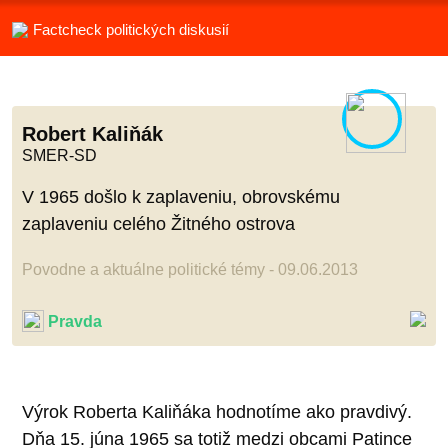
Factcheck politických diskusií
Robert Kaliňák
SMER-SD
V 1965 došlo k zaplaveniu, obrovskému
zaplaveniu celého Žitného ostrova
Povodne a aktuálne politické témy - 09.06.2013
Pravda
Výrok Roberta Kaliňáka hodnotíme ako pravdivý.
Dňa 15. júna 1965 sa totiž medzi obcami Patince