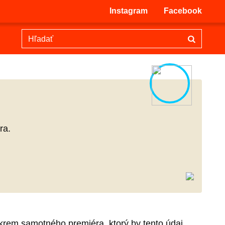
Instagram
Facebook
ra.
okrem samotného premiéra, ktorý by tento údaj