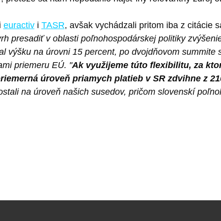
i
euractiv
i
TASR
, avšak vychádzali pritom iba z citácie
h presadiť v oblasti poľnohospodárskej politiky zvýšeni
l výšku na úrovni 15 percent, po dvojdňovom summite sa 
tami priemeru EÚ. "
Ak využijeme túto flexibilitu, za kt
priemerná úroveň priamych platieb v SR zdvihne z 21
dostali na úroveň našich susedov, pričom slovenskí poľn