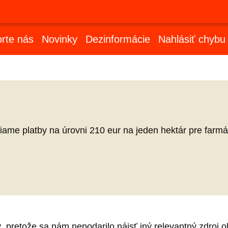
rte nás
Novinky
Dezinformácie
Nahlásiť chybu
iame platby na úrovni 210 eur na jeden hektár pre farmá
 pretože sa nám nepodarilo nájsť iný relevantný zdroj 