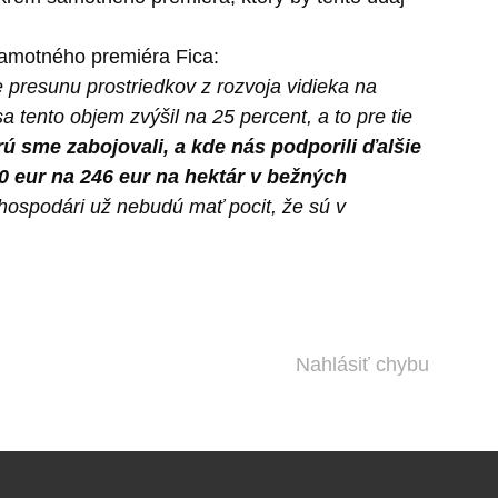
 samotného premiéra Fica:
e presunu prostriedkov z rozvoja vidieka na
tento objem zvýšil na 25 percent, a to pre tie
orú sme zabojovali, a kde nás podporili ďalšie
0 eur na 246 eur na hektár v bežných
ohospodári už nebudú mať pocit, že sú v
Nahlásiť chybu