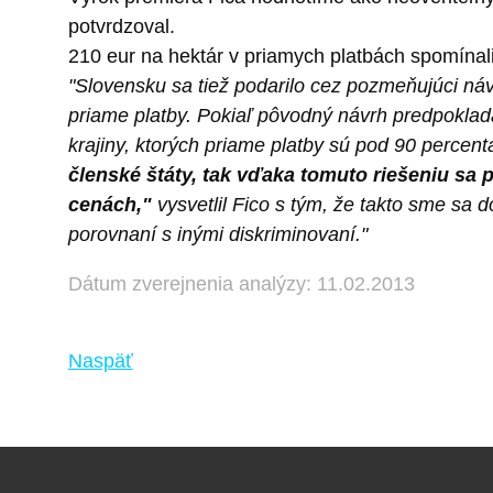
potvrdzoval.
210 eur na hektár v priamych platbách spomínal
"Slovensku sa tiež podarilo cez pozmeňujúci návr
priame platby. Pokiaľ pôvodný návrh predpoklada
krajiny, ktorých priame platby sú pod 90 percen
členské štáty, tak vďaka tomuto riešeniu sa 
cenách,"
vysvetlil Fico s tým, že takto sme sa 
porovnaní s inými diskriminovaní."
Dátum zverejnenia analýzy: 11.02.2013
Naspäť