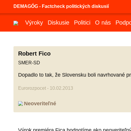
DEMAGÓG - Factcheck politických diskusií
Výroky
Diskusie
Politici
O nás
Podpo
Robert Fico
SMER-SD
Dopadlo to tak, že Slovensku boli navrhované pr
Eurorozpocet - 10.02.2013
Neoveriteľné
Výrok premiéra Fica hodnotíme ako neoveriteľný,