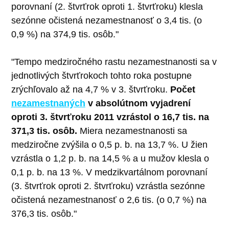
porovnaní (2. štvrťrok oproti 1. štvrťroku) klesla
sezónne očistená nezamestnanosť o 3,4 tis. (o
0,9 %) na 374,9 tis. osôb."
"Tempo medziročného rastu nezamestnanosti sa v
jednotlivých štvrťrokoch tohto roka postupne
zrýchľovalo až na 4,7 % v 3. štvrťroku.
Počet
nezamestnaných
v absolútnom vyjadrení
oproti 3. štvrťroku 2011 vzrástol o 16,7 tis. na
371,3 tis. osôb.
Miera nezamestnanosti sa
medziročne zvýšila o 0,5 p. b. na 13,7 %. U žien
vzrástla o 1,2 p. b. na 14,5 % a u mužov klesla o
0,1 p. b. na 13 %. V medzikvartálnom porovnaní
(3. štvrťrok oproti 2. štvrťroku) vzrástla sezónne
očistená nezamestnanosť o 2,6 tis. (o 0,7 %) na
376,3 tis. osôb."