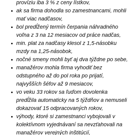
províziu iba 3 % z ceny lístkov,
ak sa firma dohodla so zamestnancami, mohli
mať viac nadčasov,
bol predĺžený termín čerpania náhradného
voľna z 3 na 12 mesiacov od práce nadčas,
min. plat za nadčasy klesol z 1,5-násobku
mzdy na 1,25-násobok,
nočné smeny mohli byť aj dva týždne po sebe,
manažérov mohla firma vyhodiť bez
odstupného až do pol roka po prijatí,
najvyšších šéfov až 9 mesiacov,
vo veku 33 rokov sa ľuďom dovolenka
predĺžila automaticky na 5 týždňov a nemuseli
dokazovať 15 odpracovaných rokov,
výhody, ktoré si zamestnanci vybojovali v
kolektívnom vyjednávaní sa nevzťahovali na
manažérov verejných inštitúcií,