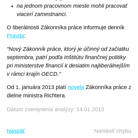
na jednom pracovnom mieste mohli pracovať
viacerí zamestnanci.
O liberálnosti Zákonníka práce informuje denník
Pravda
:
"Nový Zákonník práce, ktorý je účinný od začiatku
septembra, patrí podľa Inštitútu finančnej politiky
pri ministerstve financií k desiatim najliberálnejším
v rámci krajín OECD."
Od 1. januára 2013 platí
novela
Zákonníka práce z
dielne ministra Richtera.
Dátum zverejnenia analýzy: 14.01.2013
Naspäť
Nahlásiť chybu