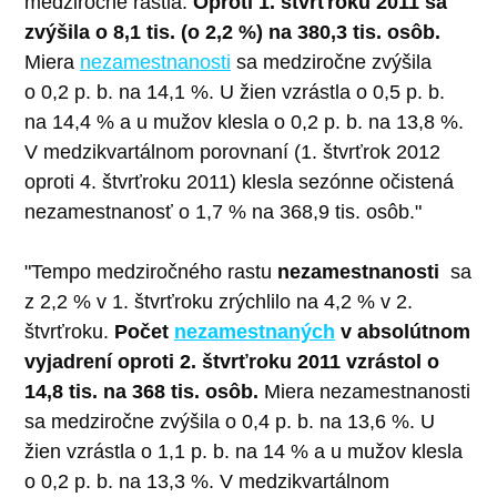
medziročne rástla.
Oproti 1. štvrťroku 2011 sa
zvýšila o 8,1 tis. (o 2,2 %) na 380,3 tis. osôb.
Miera
nezamestnanosti
sa medziročne zvýšila
o 0,2 p. b. na 14,1 %. U žien vzrástla o 0,5 p. b.
na 14,4 % a u mužov klesla o 0,2 p. b. na 13,8 %.
V medzikvartálnom porovnaní (1. štvrťrok 2012
oproti 4. štvrťroku 2011) klesla sezónne očistená
nezamestnanosť o 1,7 % na 368,9 tis. osôb."
"Tempo medziročného rastu
nezamestnanosti
sa
z 2,2 % v 1. štvrťroku zrýchlilo na 4,2 % v 2.
štvrťroku.
Počet
nezamestnaných
v absolútnom
vyjadrení oproti 2. štvrťroku 2011 vzrástol o
14,8 tis. na 368 tis. osôb.
Miera nezamestnanosti
sa medziročne zvýšila o 0,4 p. b. na 13,6 %. U
žien vzrástla o 1,1 p. b. na 14 % a u mužov klesla
o 0,2 p. b. na 13,3 %. V medzikvartálnom