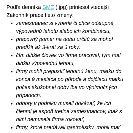
Podľa denníka
SME
(.jpg) priniesol vtedajší
Zákonník práce tieto zmeny:
zamestnanec si vyberie či chce odstupné,
výpovednú lehotu alebo ich kombináciu,
pracovný pomer na dobu určitú sa mohol
predĺžiť až 3-krát za 3 roky,
čím dlhšie človek vo firme pracoval, tým mal
dlhšiu výpovednú lehotu,
firmy mohli prepustiť tehotnú ženu, matku do
konca 9 mesiaca po pôrode a dojčiacu matku
počas skúšobnej doby iba vo výnimočných
prípadoch,
odbory v podniku museli dokázať, že ich
členmi je aspoň tretina zamestnancov, inak s
nimi nemusela firma rokovať,
firmy, ktoré predávali gastrolístky, mohli mať