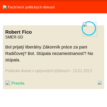
Factcheck politických diskusií
Robert Fico
SMER-SD
Bol prijatý liberálny Zákonník práce za pani
Radičovej? Bol. Stúpala nezamestnanosť? No
stúpala.
Politické dianie v uplynulých týždnoch - 13.01.2013
Pravda