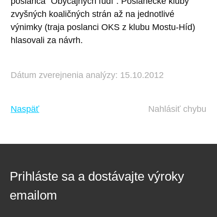
poslanca "Obyčajných ľudí". Poslanecké kluby
zvyšných koaličných strán až na jednotlivé
výnimky (traja poslanci OKS z klubu Mostu-Híd)
hlasovali za návrh.
Dátum zverejnenia analýzy: 15.10.2012
Naspäť
Nahlásiť chybu
Prihláste sa a dostávajte výroky
emailom