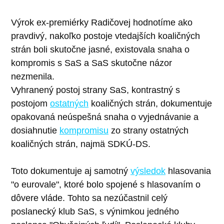
Výrok ex-premiérky Radičovej hodnotíme ako
pravdivý, nakoľko postoje vtedajších koaličných
strán boli skutočne jasné, existovala snaha o
kompromis s SaS a SaS skutočne názor
nezmenila.
Vyhranený postoj strany SaS, kontrastný s
postojom
ostatných
koaličných strán, dokumentuje
opakovaná neúspešná snaha o vyjednávanie a
dosiahnutie
kompromisu
zo strany ostatných
koaličných strán, najmä SDKÚ-DS.
Toto dokumentuje aj samotný
výsledok
hlasovania
"o eurovale", ktoré bolo spojené s hlasovaním o
dôvere vláde. Tohto sa nezúčastnil celý
poslanecký klub SaS, s výnimkou jedného