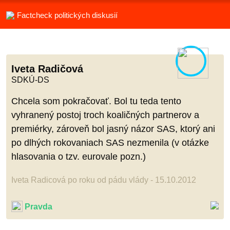
Factcheck politických diskusií
Iveta Radičová
SDKÚ-DS
Chcela som pokračovať. Bol tu teda tento
vyhranený postoj troch koaličných partnerov a
premiérky, zároveň bol jasný názor SAS, ktorý ani
po dlhých rokovaniach SAS nezmenila (v otázke
hlasovania o tzv. eurovale pozn.)
Iveta Radicová po roku od pádu vlády - 15.10.2012
Pravda