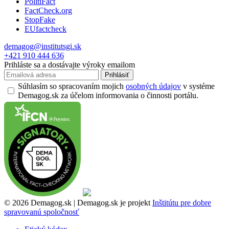
PolitiFact
FactCheck.org
StopFake
EUfactcheck
demagog@institutsgi.sk
+421 910 444 636
Prihláste sa a dostávajte výroky emailom
Prihlásiť
Súhlasím so spracovaním mojich
osobných údajov
v systéme
Demagog.sk za účelom informovania o činnosti portálu.
© 2026 Demagog.sk | Demagog.sk je projekt
Inštitútu pre dobre
spravovanú spoločnosť