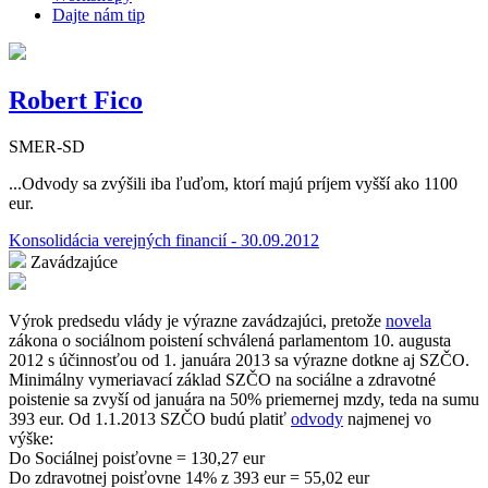
Dajte nám tip
Robert Fico
SMER-SD
...Odvody sa zvýšili iba ľuďom, ktorí majú príjem vyšší ako 1100
eur.
Konsolidácia verejných financií - 30.09.2012
Zavádzajúce
Výrok predsedu vlády je výrazne zavádzajúci, pretože
novela
zákona o sociálnom poistení schválená parlamentom 10. augusta
2012 s účinnosťou od 1. januára 2013 sa výrazne dotkne aj SZČO.
Minimálny vymeriavací základ SZČO na sociálne a zdravotné
poistenie sa zvyší od januára na 50% priemernej mzdy, teda na sumu
393 eur. Od 1.1.2013 SZČO budú platiť
odvody
najmenej vo
výške:
Do Sociálnej poisťovne = 130,27 eur
Do zdravotnej poisťovne 14% z 393 eur = 55,02 eur