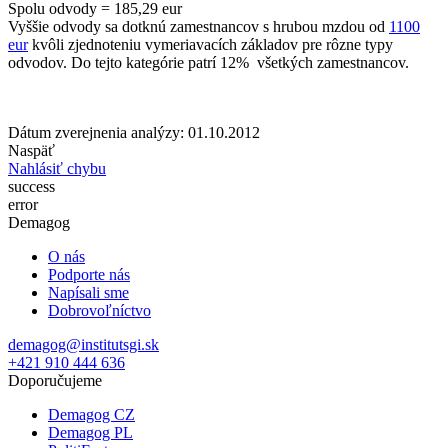
Spolu odvody = 185,29 eur
Vyššie odvody sa dotknú zamestnancov s hrubou mzdou od
1100
eur
kvôli zjednoteniu vymeriavacích základov pre rôzne typy
odvodov. Do tejto kategórie patrí 12% všetkých zamestnancov.
Dátum zverejnenia analýzy: 01.10.2012
Naspäť
Nahlásiť chybu
success
error
Demagog
O nás
Podporte nás
Napísali sme
Dobrovoľníctvo
demagog@institutsgi.sk
+421 910 444 636
Doporučujeme
Demagog CZ
Demagog PL