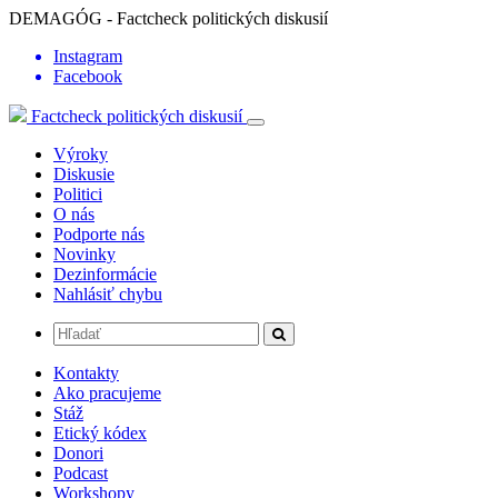
DEMAGÓG - Factcheck politických diskusií
Instagram
Facebook
Factcheck politických diskusií
Výroky
Diskusie
Politici
O nás
Podporte nás
Novinky
Dezinformácie
Nahlásiť chybu
Kontakty
Ako pracujeme
Stáž
Etický kódex
Donori
Podcast
Workshopy