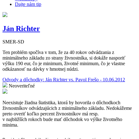
Dajte nám tip
Ján Richter
SMER-SD
Ten problém spočíva v tom, že za 40 rokov odvádzania z
minimálneho základu zo strany živnostníka, si dokáže nasporiť
výšku 190 eur, čo je minimum, životné minimum, čo je vlastne
odkázanosť na dávky v hmotnej núdzi.
Odvody a dôchodky: Ján Richter vs. Pavol Frešo - 10.06.2012
Neoveriteľné
Neexistuje žiadna štatistika, ktorá by hovorila o dôchodkoch
živnostníkov odvádzajúcich z minimálneho základu. Nedokážeme
preto overiť koľko percent živnostníkov má resp.
v najbližších rokoch bude mať dôchodok vo výške životného
minima.