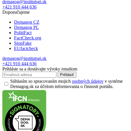
demagog@institutsgi.sk
+421 910 444 636
Doporučujeme
Demagog CZ
Demagog PL
PolitiFact
FactCheck.org
StopFake
EUfactcheck
demagog@institutsgi.sk
+421 910 444 636
Prihláste sa a dostávajte výroky emailom
Prihlásiť
Súhlasím so spracovaním mojich
osobných údajov
v systéme
Demagog.sk za účelom informovania o činnosti portálu.