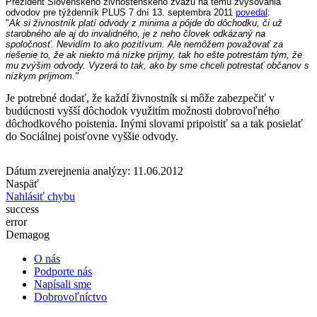
Prezident Slovenského živnostenského zväzu na tému zvyšovania
odvodov pre týždenník PLUS 7 dní 13. septembra 2011
povedal
:
"
Ak si živnostník platí odvody z minima a pôjde do dôchodku, či už
starobného ale aj do invalidného, je z neho človek odkázaný na
spoločnosť. Nevidím to ako pozitívum. Ale nemôžem považovať za
riešenie to, že ak niekto má nízke príjmy, tak ho ešte potrestám tým, že
mu zvýšim odvody. Vyzerá to tak, ako by sme chceli potrestať občanov s
nízkym príjmom."
Je potrebné dodať, že každí živnostník si môže zabezpečiť v
budúcnosti vyšší dôchodok využitím možnosti dobrovoľného
dôchodkového poistenia. Inými slovami pripoistiť sa a tak posielať
do Sociálnej poisťovne vyššie odvody.
Dátum zverejnenia analýzy: 11.06.2012
Naspäť
Nahlásiť chybu
success
error
Demagog
O nás
Podporte nás
Napísali sme
Dobrovoľníctvo