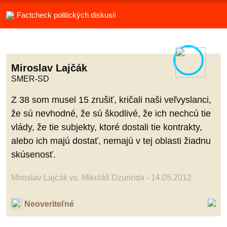
Factcheck politických diskusií
Miroslav Lajčák
SMER-SD
Z 38 som musel 15 zrušiť, kričali naši veľvyslanci,
že sú nevhodné, že sú škodlivé, že ich nechcú tie
vlády, že tie subjekty, ktoré dostali tie kontrakty,
alebo ich majú dostať, nemajú v tej oblasti žiadnu
skúsenosť.
Miroslav Lajcák vs. Mikuláš Dzurinda - 14.05.2012
Neoveriteľné