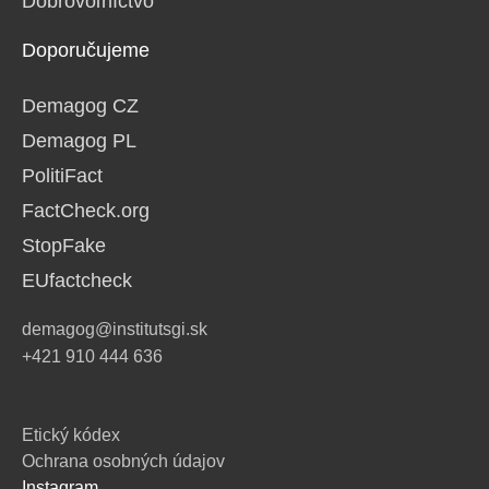
Dobrovoľníctvo
Doporučujeme
Demagog CZ
Demagog PL
PolitiFact
FactCheck.org
StopFake
EUfactcheck
demagog@institutsgi.sk
+421 910 444 636
Etický kódex
Ochrana osobných údajov
Instagram