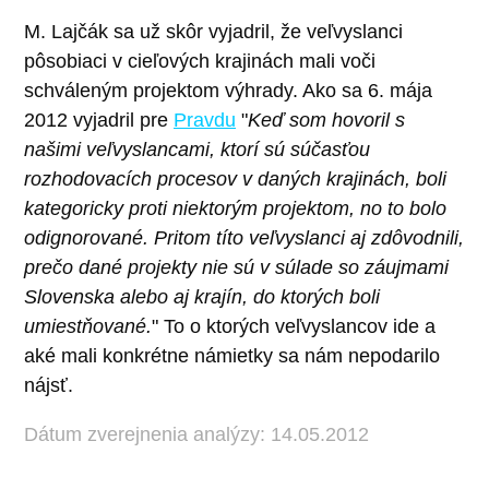
M. Lajčák sa už skôr vyjadril, že veľvyslanci
pôsobiaci v cieľových krajinách mali voči
schváleným projektom výhrady. Ako sa 6. mája
2012 vyjadril pre
Pravdu
"
Keď som hovoril s
našimi veľvyslancami, ktorí sú súčasťou
rozhodovacích procesov v daných krajinách, boli
kategoricky proti niektorým projektom, no to bolo
odignorované. Pritom títo veľvyslanci aj zdôvodnili,
prečo dané projekty nie sú v súlade so záujmami
Slovenska alebo aj krajín, do ktorých boli
umiestňované.
" To o ktorých veľvyslancov ide a
aké mali konkrétne námietky sa nám nepodarilo
nájsť.
Dátum zverejnenia analýzy: 14.05.2012