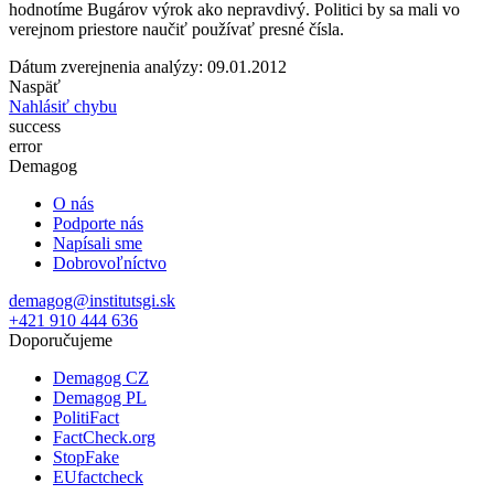
hodnotíme Bugárov výrok ako nepravdivý. Politici by sa mali vo
verejnom priestore naučiť používať presné čísla.
Dátum zverejnenia analýzy: 09.01.2012
Naspäť
Nahlásiť chybu
success
error
Demagog
O nás
Podporte nás
Napísali sme
Dobrovoľníctvo
demagog@institutsgi.sk
+421 910 444 636
Doporučujeme
Demagog CZ
Demagog PL
PolitiFact
FactCheck.org
StopFake
EUfactcheck