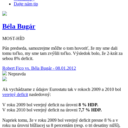
Dajte nám tip
Béla Bugár
MOST-HÍD
Pán predseda, samozrejme môžte o tom hovoriť, že my sme dali
tomu toľko, my sme tam zvýšili toľko. Výsledok bolo, že 2-krát za
sebou 8% deficit.
Robert Fico vs. Béla Bugár - 08.01.2012
Nepravda
Ak vychádzame z údajov Eurostatu tak v rokoch 2009 a 2010 bol
verejný deficit
nasledovný:
V roku 2009 bol verejný deficit na úrovni
8 % HDP.
V roku 2010 bol verejný deficit na úrovni
7,7
% HDP.
Napriek tomu, že v roku 2009 bol verejný deficit presne 8 % a v
roku na úrovni blížiacej sa 8 percentám (resp. o tri desatiny nižší),