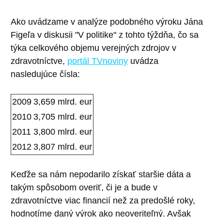
Ako uvádzame v analýze podobného výroku Jána
Figeľa v diskusii "V politike" z tohto týždňa, čo sa
týka celkového objemu verejných zdrojov v
zdravotníctve,
portál TVnoviny
uvádza
nasledujúce čísla:
2009
3,659 mlrd. eur
2010
3,705 mlrd. eur
2011
3,800 mlrd. eur
2012
3,807 mlrd. eur
Keďže sa nám nepodarilo získať staršie dáta a
takým spôsobom overiť, či je a bude v
zdravotníctve viac financií než za predošlé roky,
hodnotíme daný výrok ako neoveriteľný. Avšak