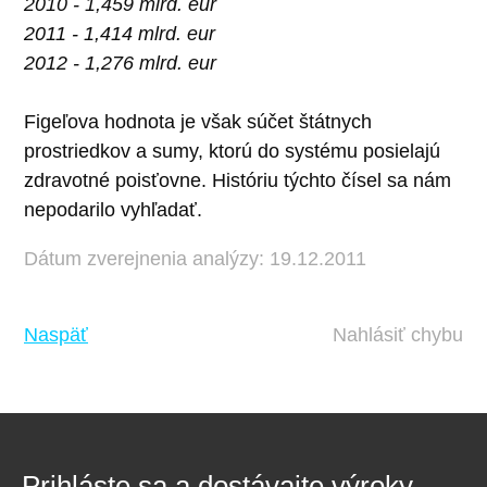
2010 - 1,459 mlrd. eur
2011 - 1,414 mlrd. eur
2012 - 1,276 mlrd. eur
Figeľova hodnota je však súčet štátnych
prostriedkov a sumy, ktorú do systému posielajú
zdravotné poisťovne. Históriu týchto čísel sa nám
nepodarilo vyhľadať.
Dátum zverejnenia analýzy: 19.12.2011
Naspäť
Nahlásiť chybu
Prihláste sa a dostávajte výroky