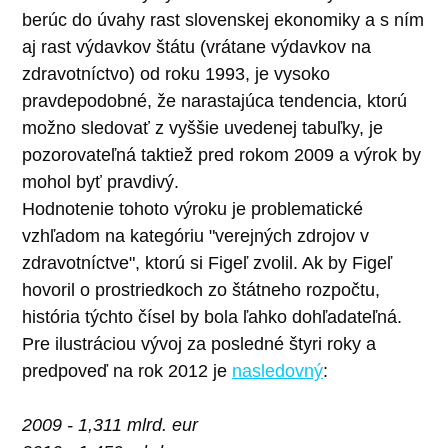
berúc do úvahy rast slovenskej ekonomiky a s ním
aj rast výdavkov štátu (vrátane výdavkov na
zdravotníctvo) od roku 1993, je vysoko
pravdepodobné, že narastajúca tendencia, ktorú
možno sledovať z vyššie uvedenej tabuľky, je
pozorovateľná taktiež pred rokom 2009 a výrok by
mohol byť pravdivý.
Hodnotenie tohoto výroku je problematické
vzhľadom na kategóriu "verejných zdrojov v
zdravotníctve", ktorú si Figeľ zvolil. Ak by Figeľ
hovoril o prostriedkoch zo štátneho rozpočtu,
história týchto čísel by bola ľahko dohľadateľná.
Pre ilustráciou vývoj za posledné štyri roky a
predpoveď na rok 2012 je
nasledovný
:
2009 - 1,311 mlrd. eur