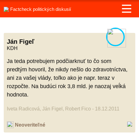
Factcheck politických diskusií
Ján Figeľ
KDH
Ja teda potrebujem podčiarknuť to čo som
predtým hovoril, že nikdy nešlo do zdravotníctva,
ani za vašej vlády, toľko ako je napr. teraz v
rozpočte. Na budúci rok 3,8 mld. je naozaj veĺká
hodnota.
Iveta Radicová, Ján Figel, Robert Fico - 18.12.2011
Neoveriteľné