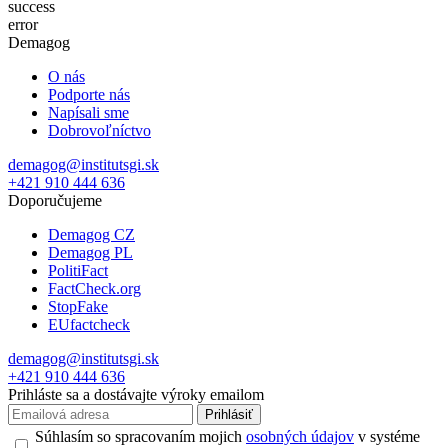
success
error
Demagog
O nás
Podporte nás
Napísali sme
Dobrovoľníctvo
demagog@institutsgi.sk
+421 910 444 636
Doporučujeme
Demagog CZ
Demagog PL
PolitiFact
FactCheck.org
StopFake
EUfactcheck
demagog@institutsgi.sk
+421 910 444 636
Prihláste sa a dostávajte výroky emailom
Prihlásiť
Súhlasím so spracovaním mojich
osobných údajov
v systéme