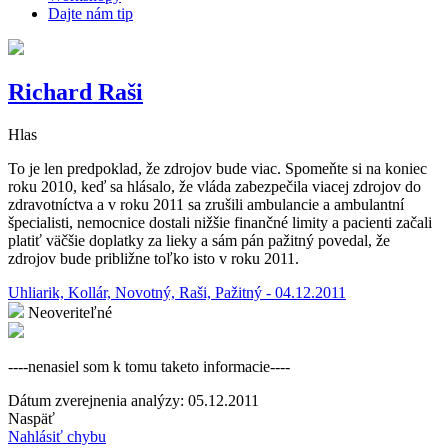
Dajte nám tip
Richard Raši
Hlas
To je len predpoklad, že zdrojov bude viac. Spomeňte si na koniec
roku 2010, keď sa hlásalo, že vláda zabezpečila viacej zdrojov do
zdravotníctva a v roku 2011 sa zrušili ambulancie a ambulantní
špecialisti, nemocnice dostali nižšie finančné limity a pacienti začali
platiť väčšie doplatky za lieky a sám pán pažitný povedal, že
zdrojov bude približne toľko isto v roku 2011.
Uhliarik, Kollár, Novotný, Raši, Pažitný - 04.12.2011
Neoveriteľné
----nenasiel som k tomu taketo informacie----
Dátum zverejnenia analýzy: 05.12.2011
Naspäť
Nahlásiť chybu