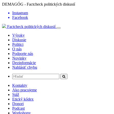
DEMAGÓG - Factcheck politických diskusií
Instagram
Facebook
Factcheck politických diskusií
Výroky
Diskusie
Politici
O nás
Podporte nás
Novinky
Dezinformácie
Nahlásiť chybu
Kontakty
Ako pracujeme
Stáž
Etický kódex
Donori
Podcast
Workshopy