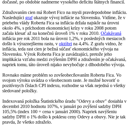
dočasné, po obdobie nadmerne vysokého deficitu štátnych financií.
Zdražovaním cien má Robert Fico na mysli pravdepodobne infláciu.
Nasledujúci
graf
ukazuje vývoj inflácie na Slovensku. Vidíme, že v
priebehu vlády Roberta Fica sa inflácia držala najskôr na úrovni
okolo 4%, s príchodom ekonomickej krízy v roku 2008 potom
začala klesať až na konečnú úroveň 1% v roku 2010.
Očakávaná
inflácia pre rok 2011 bola na úrovni 1,2%, v posledných mesiacoch
došlo k výraznejšiemu rastu, v
októbri
na 4,4%. Z grafu vidno, že
inflácia, teda rast cien je bežná súčasť ekonomického vývoja na
Slovensku. Výrok Roberta Fica je zavádzajúci, pretože jeho
implikácia vzťahu medzi zvýšením DPH a zdražením je očakávaná,
napriek tomu, táto úroveň nijako nevybočuje z dlhodobého vývoja.
Rovnako máme problém so zovšeobecňovaním Roberta Fica. Vo
svojom výroku uvádza o všeobecnom raste. Je možné hovoriť o
pozitívnych číslach CPI indexu, rozhodne sa však nejedná o všetky
sledované položky.
Indexovaná položka Štatistického úradu "Odevy a obuv" dosiahla v
decembri 2010 hodnotu 107%, v januári po zvýšení sadzby DPH
105,5% (index 100 = cena v januári 2000). Napriek navýšeniu
sadzby DPH o 1% došlo k poklesu ceny Odevy a obuvy. Nie je tak
pravda, že všetko zdraželo.