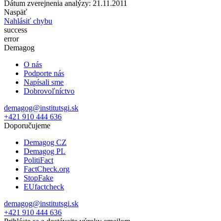
Dátum zverejnenia analýzy: 21.11.2011
Naspäť
Nahlásiť chybu
success
error
Demagog
O nás
Podporte nás
Napísali sme
Dobrovoľníctvo
demagog@institutsgi.sk
+421 910 444 636
Doporučujeme
Demagog CZ
Demagog PL
PolitiFact
FactCheck.org
StopFake
EUfactcheck
demagog@institutsgi.sk
+421 910 444 636