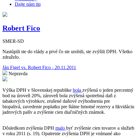
Dajte nám tip
Robert Fico
SMER-SD
Nastúpili ste do vlády a prvé čo ste urobili, ste zvýšili DPH. Všetko
zdraželo.
Ján Figel vs. Robert Fico - 20.11.2011
Nepravda
Výška DPH v Slovenskej republike
bola
zvýšená o jeden percentný
bod na úroveň 20%, zároveň bola zvýšená spotrebná daň z
tabakových výrobkov, zrušené daňové zvýhodnenia pre
biopalivá, zavedenie poplatku pre štátne hmotné rezervy a likvidáciu
jadrových palív a zvýšenie cien diaľničných známok.
Dôsledkom zvýšenia DPH
malo
byť zvýšenie cien tovarov a služieb
v roku 2011 (s. 19). Opatrenie zvýšenia DPH je vnímané ako